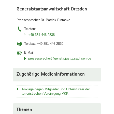
a
Generalstaatsanwaltschaft Dresden
v
i
Pressesprecher Dr. Patrick Pintaske
g
Telefon:
a
+49 351 446 2838
t
i
Telefax:
+49 351 446 2830
o
n
E-Mail:
pressesprecher@gensta.justiz.sachsen.de
Zugehörige Medieninformationen
Anklage gegen Mitglieder und Unterstützer der
terroristischen Vereinigung PKK
Themen