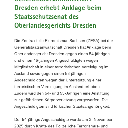
a
Dresden erhebt Anklage beim
v
Staatsschutzsenat des
i
Oberlandesgerichts Dresden
g
a
t
Die Zentralstelle Extremismus Sachsen (ZESA) bei der
i
Generalstaatsanwaltschaft Dresden hat Anklage beim
o
Oberlandesgericht Dresden gegen einen 54-jährigen
n
und einen 46-jährigen Angeschuldigten wegen
Mitgliedschaft in einer terroristischen Vereinigung im
Ausland sowie gegen einen 53-jährigen
Angeschuldigten wegen der Unterstützung einer
terroristischen Vereinigung im Ausland erhoben.
Zudem wird den 54- und 53-Jährigen eine Anstiftung
zur gefährlichen Körperverletzung vorgeworfen. Die
Angeschuldigten sind türkischer Staatsangehörigkeit.
Der 54-jährige Angeschuldigte wurde am 3. November
2025 durch Kräfte des Polizeiliche Terrorismus- und