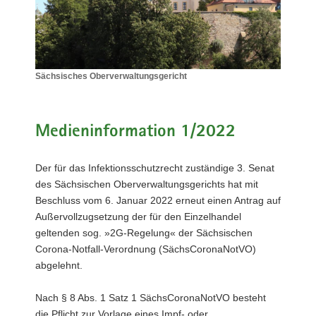
a
v
i
g
Sächsisches Oberverwaltungsgericht
a
Sächsisches
t
Oberverwaltungsgericht
i
Medieninformation 1/2022
o
n
Der für das Infektionsschutzrecht zuständige 3. Senat
des Sächsischen Oberverwaltungsgerichts hat mit
Beschluss vom 6. Januar 2022 erneut einen Antrag auf
Außervollzugsetzung der für den Einzelhandel
geltenden sog. »2G-Regelung« der Sächsischen
Corona-Notfall-Verordnung (SächsCoronaNotVO)
abgelehnt.
Nach § 8 Abs. 1 Satz 1 SächsCoronaNotVO besteht
die Pflicht zur Vorlage eines Impf- oder