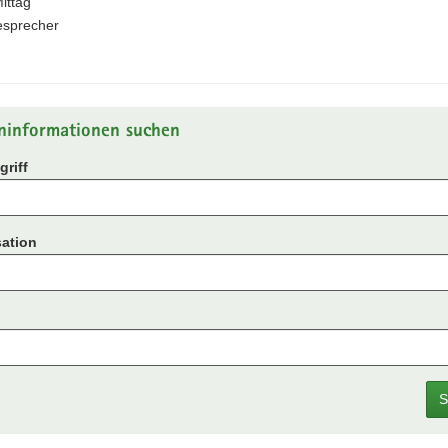
ittag
esprecher
ninformationen suchen
riff
ation
S