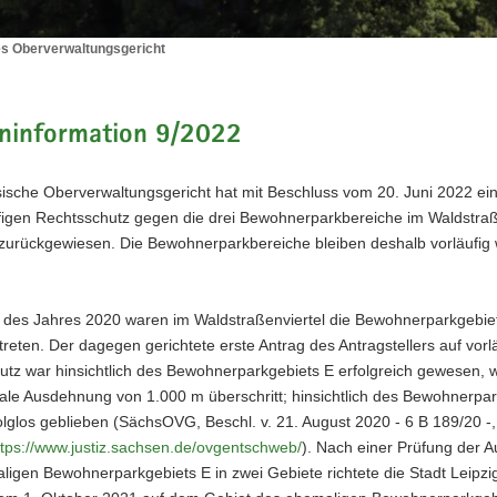
s Oberverwaltungsgericht
es
ltungsgericht
ninformation 9/2022
ische Oberverwaltungsgericht hat mit Beschluss vom 20. Juni 2022 ei
ufigen Rechtsschutz gegen die drei Bewohnerparkbereiche im Waldstraß
 zurückgewiesen. Die Bewohnerparkbereiche bleiben deshalb vorläufig w
 des Jahres 2020 waren im Waldstraßenviertel die Bewohnerparkgebie
etreten. Der dagegen gerichtete erste Antrag des Antragstellers auf vorl
tz war hinsichtlich des Bewohnerparkgebiets E erfolgreich gewesen, w
ale Ausdehnung von 1.000 m überschritt; hinsichtlich des Bewohnerpar
olglos geblieben (SächsOVG, Beschl. v. 21. August 2020 - 6 B 189/20 -,
ttps://www.justiz.sachsen.de/ovgentschweb/
). Nach einer Prüfung der A
igen Bewohnerparkgebiets E in zwei Gebiete richtete die Stadt Leipzig