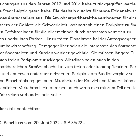
suchungen aus den Jahren 2012 und 2014 habe zurückgegriffen werde
ie Stadt Leipzig getan habe. Die deshalb durchzuführende Folgenabwäg
des Antragstellers aus. Die Anwohnerparkbereiche verringerten für eine
ern der Gebiete die Schwierigkeit, wohnortnah einen Parkplatz zu fi
en Gefahrenlagen für die Allgemeinheit durch ansonsten vermehrt zu
es unerlaubtes Parken. Hinzu träten Einnahmen bei der Antragsgegner
aumbewirtschaftung. Demgegenüber seien die Interessen des Antragste
ner Angestellten und Kunden weniger gewichtig. Sie müssen längere F
en freien Parkplatz zurücklegen. Allerdings seien auch in den
arkbereichen Straßenabschnitte zum freien oder kostenpflichtigen Pa
 und am etwas entfernter gelegenen Parkplatz am Stadionvorplatz sei
ne Einschränkung gestattet. Mitarbeiter der Kanzlei und Kunden könn
fentlichen Verkehrsmitteln anreisen, auch wenn dies mit zum Teil deutli
ahrzeiten verbunden sein sollte.
uss ist unanfechtbar.
 Beschluss vom 20. Juni 2022 - 6 B 35/22 -