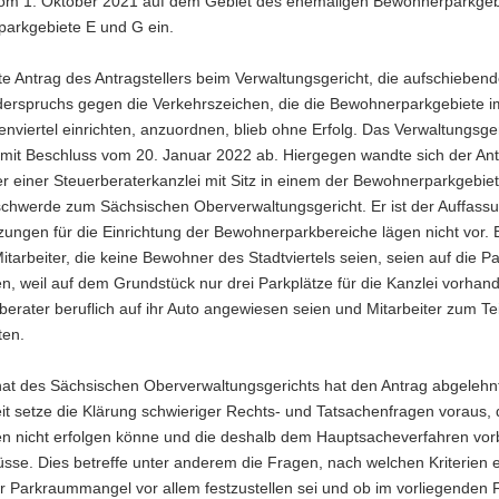
om 1. Oktober 2021 auf dem Gebiet des ehemaligen Bewohnerparkgebi
arkgebiete E und G ein.
e Antrag des Antragstellers beim Verwaltungsgericht, die aufschieben
derspruchs gegen die Verkehrszeichen, die die Bewohnerparkgebiete i
nviertel einrichten, anzuordnen, blieb ohne Erfolg. Das Verwaltungsge
 mit Beschluss vom 20. Januar 2022 ab. Hiergegen wandte sich der Antr
r einer Steuerberaterkanzlei mit Sitz in einem der Bewohnerparkgebiete
schwerde zum Sächsischen Oberverwaltungsgericht. Er ist der Auffassu
ungen für die Einrichtung der Bewohnerparkbereiche lägen nicht vor. 
itarbeiter, die keine Bewohner des Stadtviertels seien, seien auf die P
, weil auf dem Grundstück nur drei Parkplätze für die Kanzlei vorhan
berater beruflich auf ihr Auto angewiesen seien und Mitarbeiter zum Tei
ten.
nat des Sächsischen Oberverwaltungsgerichts hat den Antrag abgelehn
it setze die Klärung schwieriger Rechts- und Tatsachenfragen voraus, 
ren nicht erfolgen könne und die deshalb dem Hauptsacheverfahren vor
sse. Dies betreffe unter anderem die Fragen, nach welchen Kriterien e
r Parkraummangel vor allem festzustellen sei und ob im vorliegenden F