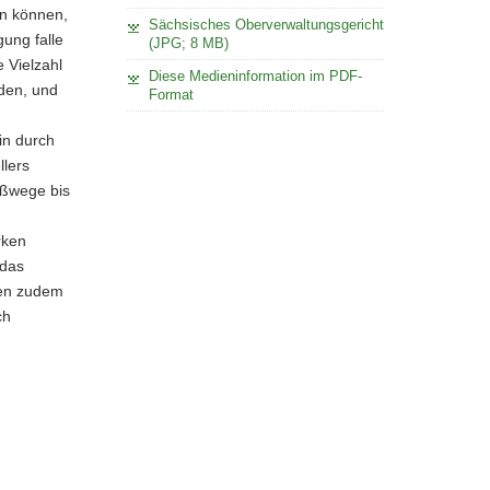
n können,
Sächsisches Oberverwaltungsgericht
ung falle
(JPG; 8 MB)
 Vielzahl
Diese Medieninformation im PDF-
nden, und
Format
in durch
llers
ußwege bis
rken
 das
ten zudem
ch