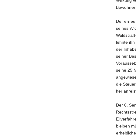
Wirkung v
Bewohnerp
Der erneut
seines Wi
Waldstraße
lehnte ihn
der Inhabe
seiner Be
Voraussetz
seine 25 M
angewiesen
die Steuer
her anreis
Der 6. Se
Rechtsstre
Eilverfah
bleiben mü
erhebliche