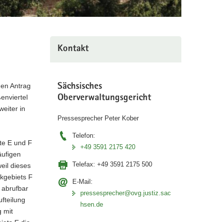
Kontakt
nen Antrag
Sächsisches
enviertel
Oberverwaltungsgericht
eiter in
Pressesprecher Peter Kober
Telefon:
te E und F
+49 3591 2175 420
äufigen
Telefax:
+49 3591 2175 500
eil dieses
kgebiets F
E-Mail:
 abrufbar
pressesprecher@ovg.justiz.sac
ufteilung
hsen.de
 mit