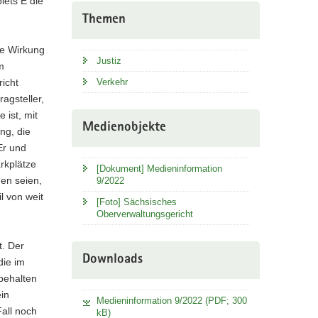
ets E die
Themen
de Wirkung
Justiz
m
richt
Verkehr
agsteller,
 ist, mit
Medienobjekte
ng, die
Er und
arkplätze
[Dokument] Medieninformation
den seien,
9/2022
l von weit
[Foto] Sächsisches
Oberverwaltungsgericht
t. Der
Downloads
die im
behalten
in
Medieninformation 9/2022 (PDF; 300
all noch
kB)