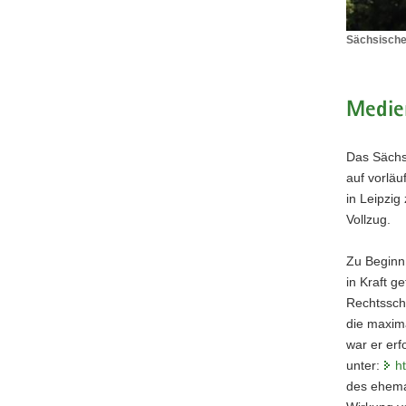
Sächsische
Sächsisch
Oberverwa
Medie
Das Sächs
auf vorlä
in Leipzig
Vollzug.
Zu Beginn
in Kraft g
Rechtsschu
die maxim
war er erf
unter:
h
des ehemal