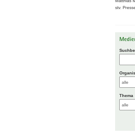
Matthias M
stv. Press
Medie
Suchbeg
Organis
Thema