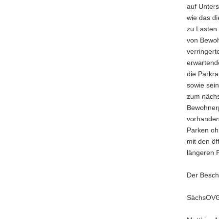
auf Unter
wie das d
zu Lasten 
von Bewohn
verringert
erwartend
die Parkr
sowie sei
zum nächst
Bewohnerp
vorhanden
Parken oh
mit den öf
längeren F
Der Beschl
SächsOVG,