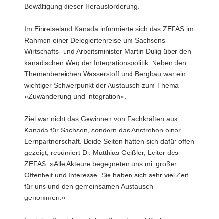
Dr.
Bewältigung dieser Herausforderung.
Matthias
Geissler
Im Einreiseland Kanada informierte sich das ZEFAS im
(ZEFAS)
Rahmen einer Delegiertenreise um Sachsens
und
Christian
Wirtschafts- und Arbeitsminister Martin Dulig über den
Bernard
kanadischen Weg der Integrationspolitik. Neben den
(Montréal
Themenbereichen Wasserstoff und Bergbau war ein
International)
wichtiger Schwerpunkt der Austausch zum Thema
»Zuwanderung und Integration«.
Ziel war nicht das Gewinnen von Fachkräften aus
Kanada für Sachsen, sondern das Anstreben einer
Lernpartnerschaft. Beide Seiten hätten sich dafür offen
gezeigt, resümiert Dr. Matthias Geißler, Leiter des
ZEFAS: »Alle Akteure begegneten uns mit großer
Offenheit und Interesse. Sie haben sich sehr viel Zeit
für uns und den gemeinsamen Austausch
genommen.«