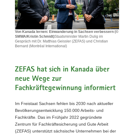
a
v
i
g
Von Kanada lernen: Einwanderung in Sachsen verbessern (©
a
SMWA/Kristin Schmidt)
Staatsminister Martin Dulig im
t
Gespräch mit Dr. Matthias Geissler (ZEFAS) und Christian
Bernard (Montréal International)
i
Von
o
Kanada
n
lernen:
Einwanderung
ZEFAS hat sich in Kanada über
in
neue Wege zur
Sachsen
verbessern
Fachkräftegewinnung informiert
(©
SMWA/Kristin
Schmidt)Staatsminister
Im Freistaat Sachsen fehlen bis 2030 nach aktueller
Martin
Bevölkerungsentwicklung 150.000 Arbeits- und
Dulig
Fachkräfte. Das im Frühjahr 2022 gegründete
im
Zentrum für Fachkräftesicherung und Gute Arbeit
Gespräch
mit
(ZEFAS) unterstützt sächsische Unternehmen bei der