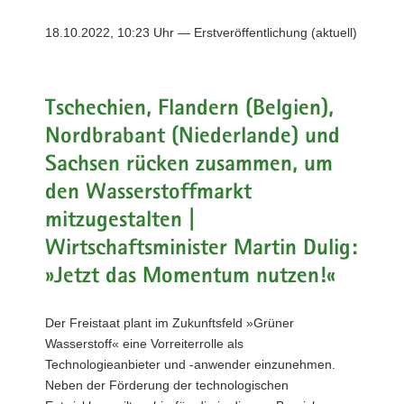
a
18.10.2022, 10:23 Uhr — Erstveröffentlichung (aktuell)
v
i
g
a
Tschechien, Flandern (Belgien),
t
Nordbrabant (Niederlande) und
i
Sachsen rücken zusammen, um
o
n
den Wasserstoffmarkt
mitzugestalten |
Wirtschaftsminister Martin Dulig:
»Jetzt das Momentum nutzen!«
Der Freistaat plant im Zukunftsfeld »Grüner
Wasserstoff« eine Vorreiterrolle als
Technologieanbieter und -anwender einzunehmen.
Neben der Förderung der technologischen