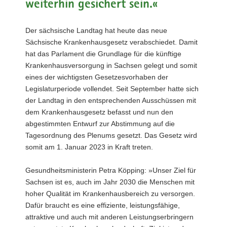
weiterhin gesichert sein.«
a
v
Der sächsische Landtag hat heute das neue
i
Sächsische Krankenhausgesetz verabschiedet. Damit
g
hat das Parlament die Grundlage für die künftige
a
Krankenhausversorgung in Sachsen gelegt und somit
t
eines der wichtigsten Gesetzesvorhaben der
i
Legislaturperiode vollendet. Seit September hatte sich
o
der Landtag in den entsprechenden Ausschüssen mit
n
dem Krankenhausgesetz befasst und nun den
abgestimmten Entwurf zur Abstimmung auf die
Tagesordnung des Plenums gesetzt. Das Gesetz wird
somit am 1. Januar 2023 in Kraft treten.
Gesundheitsministerin Petra Köpping: »Unser Ziel für
Sachsen ist es, auch im Jahr 2030 die Menschen mit
hoher Qualität im Krankenhausbereich zu versorgen.
Dafür braucht es eine effiziente, leistungsfähige,
attraktive und auch mit anderen Leistungserbringern