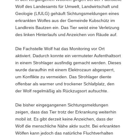
Wolf des Landesamts für Umwelt, Landwirtschaft und
a
Geologie (LfULG) gehäuft Sichtungsmeldungen eines
v
erkrankten Wolfes aus der Gemeinde Kubschütz im
i
Landkreis Bautzen ein. Das Tier weist eine Verletzung
g
des linken Hinterlaufs und Anzeichen von Räude auf.
a
t
Die Fachstelle Wolf hat das Monitoring vor Ort
i
aktiviert. Dadurch konnte ein vermuteter Aufenthaltsort
o
in einem Strohlager ausfindig gemacht werden. Dieses
n
wurde daraufhin mit einem Elektrozaun abgesperrt,
um Konflikte zu vermeiden. Das Strohlager diente
offenbar als warmer und trockener Schlafplatz, den
der Wolf regelmäßig als Rückzugsort aufsuchte.
Die bisher eingegangenen Sichtungsmeldungen
zeigen, dass das Tier trotz der Erkrankung weiterhin
mobil ist. Es gibt derzeit keine Anzeichen, dass der
Wolf die menschliche Nähe aktiv sucht. Bei erkrankten
Wölfen kann jedoch das natürliche Fluchtverhalten