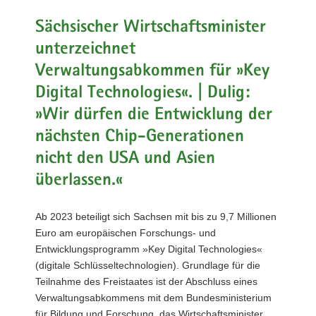
a
Sächsischer Wirtschaftsminister
v
unterzeichnet
i
g
Verwaltungsabkommen für »Key
a
Digital Technologies«. | Dulig:
t
»Wir dürfen die Entwicklung der
i
o
nächsten Chip-Generationen
n
nicht den USA und Asien
überlassen.«
Ab 2023 beteiligt sich Sachsen mit bis zu 9,7 Millionen
Euro am europäischen Forschungs- und
Entwicklungsprogramm »Key Digital Technologies«
(digitale Schlüsseltechnologien). Grundlage für die
Teilnahme des Freistaates ist der Abschluss eines
Verwaltungsabkommens mit dem Bundesministerium
für Bildung und Forschung, das Wirtschaftsminister