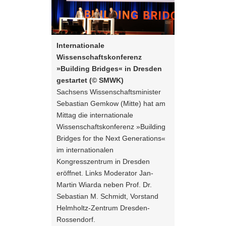
Tasten
in
a
zur
Dresden
v
Steuerung
gestartet
i
des
(©
Internationale
g
Sliders:
SMWK)
Wissenschaftskonferenz
a
Pfeiltaste
Sachsens
Vorwärts
»Building Bridges« in Dresden
t
rechts :
Wissenschaftsminister
blättern
gestartet (© SMWK)
i
Pfeiltaste
Sebastian
Zurück
Sachsens Wissenschaftsminister
o
links :
Gemkow
blättern
Sebastian Gemkow (Mitte) hat am
n
Pfeiltaste
(Mitte)
Bildunterschrift
Mittag die internationale
oben :
hat
anzeigen
Wissenschaftskonferenz »Building
Pfeiltaste
am
Bildunterschrift
Bridges for the Next Generations«
unten :
Mittag
verbergen
im internationalen
Eingabetaste
die
Vollbildmodus
Kongresszentrum in Dresden
internationale
:
öffnen
eröffnet. Links Moderator Jan-
Leertaste :
Wissenschaftskonferenz
Bilderschau
Martin Wiarda neben Prof. Dr.
»Building
abspielen
Sebastian M. Schmidt, Vorstand
Bridges
Helmholtz-Zentrum Dresden-
for
Rossendorf.
the