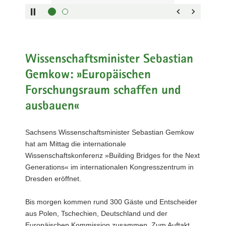
Next
Generations«
im
internationalen
Kongresszentrum
Wissenschaftsminister Sebastian
in
Gemkow: »Europäischen
Dresden
Forschungsraum schaffen und
eröffnet.
Links
ausbauen«
Moderator
Jan-
Sachsens Wissenschaftsminister Sebastian Gemkow
Martin
hat am Mittag die internationale
Wiarda
Wissenschaftskonferenz »Building Bridges for the Next
neben
Generations« im internationalen Kongresszentrum in
Prof.
Dresden eröffnet.
Dr.
Sebastian
Bis morgen kommen rund 300 Gäste und Entscheider
M.
aus Polen, Tschechien, Deutschland und der
Schmidt,
Europäischen Kommission zusammen. Zum Auftakt