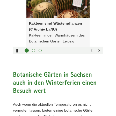
Tasten
Archiv
a
zur
LaNU)
v
Steuerung
Kakteen
i
des
in
Kakteen sind Wüstenpflanzen
g
Sliders:
den
(© Archiv LaNU)
a
Pfeiltaste
Warmhäusern
Vorwärts
Kakteen in den Warmhäusern des
t
rechts :
des
blättern
Botanischen Garten Leipzig
i
Pfeiltaste
Botanischen
Zurück
o
links :
Garten
blättern
n
Pfeiltaste
Leipzig
Bildunterschrift
oben :
anzeigen
Pfeiltaste
Bildunterschrift
unten :
verbergen
Botanische Gärten in Sachsen
Eingabetaste
Vollbildmodus
auch in den Winterferien einen
:
öffnen
Besuch wert
Leertaste :
Bilderschau
abspielen
Auch wenn die aktuellen Temperaturen es nicht
vermuten lassen, bieten einige botanische Gärten