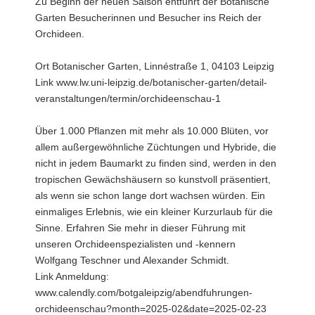
Zu Beginn der neuen Saison entführt der Botanische
Garten Besucherinnen und Besucher ins Reich der
Orchideen.
Ort Botanischer Garten, Linnéstraße 1, 04103 Leipzig
Link www.lw.uni-leipzig.de/botanischer-garten/detail-
veranstaltungen/termin/orchideenschau-1
Über 1.000 Pflanzen mit mehr als 10.000 Blüten, vor
allem außergewöhnliche Züchtungen und Hybride, die
nicht in jedem Baumarkt zu finden sind, werden in den
tropischen Gewächshäusern so kunstvoll präsentiert,
als wenn sie schon lange dort wachsen würden. Ein
einmaliges Erlebnis, wie ein kleiner Kurzurlaub für die
Sinne. Erfahren Sie mehr in dieser Führung mit
unseren Orchideenspezialisten und -kennern
Wolfgang Teschner und Alexander Schmidt.
Link Anmeldung:
www.calendly.com/botgaleipzig/abendfuhrungen-
orchideenschau?month=2025-02&date=2025-02-23