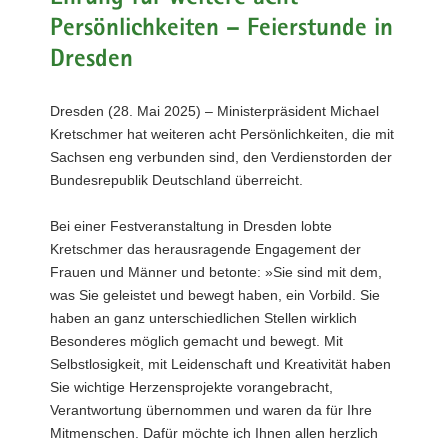
a
Persönlichkeiten – Feierstunde in
v
Dresden
i
g
Dresden (28. Mai 2025) – Ministerpräsident Michael
a
Kretschmer hat weiteren acht Persönlichkeiten, die mit
t
Sachsen eng verbunden sind, den Verdienstorden der
i
Bundesrepublik Deutschland überreicht.
o
n
Bei einer Festveranstaltung in Dresden lobte
Kretschmer das herausragende Engagement der
Frauen und Männer und betonte: »Sie sind mit dem,
was Sie geleistet und bewegt haben, ein Vorbild. Sie
haben an ganz unterschiedlichen Stellen wirklich
Besonderes möglich gemacht und bewegt. Mit
Selbstlosigkeit, mit Leidenschaft und Kreativität haben
Sie wichtige Herzensprojekte vorangebracht,
Verantwortung übernommen und waren da für Ihre
Mitmenschen. Dafür möchte ich Ihnen allen herzlich