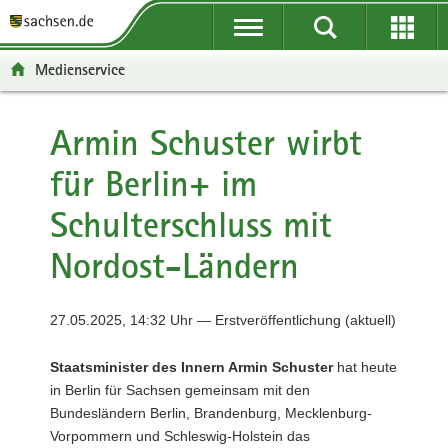
P
P
H
F
o
o
a
o
r
r
u
o
Medienservice
t
t
p
t
a
a
t
e
l
l
i
r
Armin Schuster wirbt
ü
n
n
-
für Berlin+ im
b
a
h
B
e
v
a
e
Schulterschluss mit
r
i
l
r
g
g
t
e
Nordost-Ländern
r
a
i
e
t
c
i
i
h
27.05.2025, 14:32 Uhr — Erstveröffentlichung (aktuell)
f
o
e
n
Staatsminister des Innern Armin Schuster
hat heute
n
in Berlin für Sachsen gemeinsam mit den
d
Bundesländern Berlin, Brandenburg, Mecklenburg-
e
Vorpommern und Schleswig-Holstein das
N