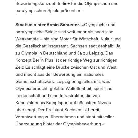
Bewerbungskonzept Berlin+ für die Olympischen und
a
paralympischen Spiele präsentiert.
v
i
Staatsminister Armin Schuster:
»Olympische und
g
paralympische Spiele sind weit mehr als sportliche
a
Wettkämpfe – sie sind Motor für Wirtschaft, Kultur und
t
die Gesellschaft insgesamt. Sachsen sagt deshalb: Ja
i
zu Olympia in Deutschland und Ja zu Leipzig. Das
o
Konzept Berlin Plus ist der richtige Weg zur richtigen
n
Zeit: Es schlägt eine Brücke zwischen Ost und West
und macht aus der Bewerbung ein nationales
Gemeinschaftswerk. Leipzig bringt alles mit, was
Olympia braucht: gelebte Weltoffenheit, sportliche
Leidenschaft und eine Infrastruktur, die von
Kanuslalom bis Kampfsport auf höchstem Niveau
überzeugt. Der Freistaat Sachsen ist bereit,
Verantwortung zu übernehmen und steht mit voller
Überzeugung hinter der Olympiabewerbung.«