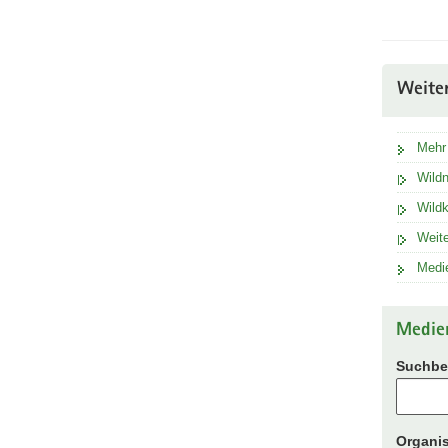
Weite
Mehr
Wildn
Wild
Weite
Medie
Medie
Suchbeg
Organis