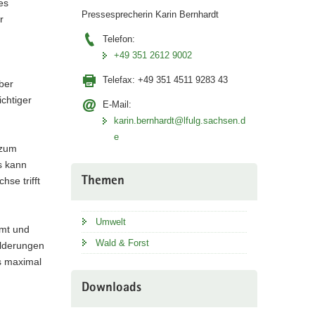
es
Pressesprecherin Karin Bernhardt
r
Telefon:
+49 351 2612 9002
Telefax:
+49 351 4511 9283 43
ber
chtiger
E-Mail:
karin.bernhardt@lfulg.sachsen.d
e
 zum
s kann
Themen
se trifft
Umwelt
mmt und
Wald & Forst
wilderungen
s maximal
Downloads