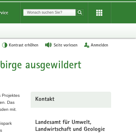
Suchbegriff
rvice
Suche starten
Kontrast erhöhen
Seite vorlesen
Anmelden
birge ausgewildert
 Projektes
Kontakt
den. Das
sden mit.
Landesamt für Umwelt,
nispark
Landwirtschaft und Geologie
ms