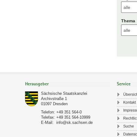
Thema
Footer-
Bereich
Herausgeber
Service
Sächsische Staatskanzlei
Übersic
Archivstraße 1
Kontakt
01097
Dresden
Impres
Telefon:
+49 351 564-0
Telefax:
+49 351 564-10999
Rechtli
E-Mail:
info@sk.sachsen.de
Suche
Datensc