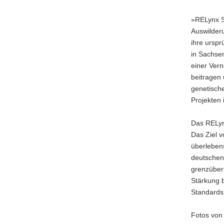
»RELynx Sa
Auswilderu
ihre ursp
in Sachse
einer Vern
beitragen 
genetisch
Projekten
Das RELynx
Das Ziel v
überlebens
deutschen 
grenzüber
Stärkung 
Standards
Fotos von 