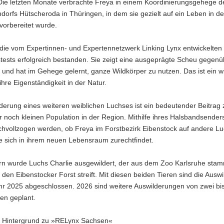
Die letzten Monate verbrachte Freya in einem Koordinierungsgehege d
dorfs Hütscheroda in Thüringen, in dem sie gezielt auf ein Leben in de
vorbereitet wurde.
 die vom Expertinnen- und Expertennetzwerk Linking Lynx entwickelten
tests erfolgreich bestanden. Sie zeigt eine ausgeprägte Scheu gegenü
nd hat im Gehege gelernt, ganze Wildkörper zu nutzen. Das ist ein wi
 ihre Eigenständigkeit in der Natur.
derung eines weiteren weiblichen Luchses ist ein bedeutender Beitrag
 noch kleinen Population in der Region. Mithilfe ihres Halsbandsender
chvollzogen werden, ob Freya im Forstbezirk Eibenstock auf andere Luch
e sich in ihrem neuen Lebensraum zurechtfindet.
ern wurde Luchs Charlie ausgewildert, der aus dem Zoo Karlsruhe sta
h den Eibenstocker Forst streift. Mit diesen beiden Tieren sind die Aus
ahr 2025 abgeschlossen. 2026 sind weitere Auswilderungen von zwei bi
en geplant.
r Hintergrund zu »RELynx Sachsen«