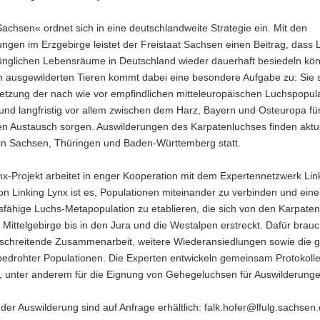
chsen« ordnet sich in eine deutschlandweite Strategie ein. Mit den
ngen im Erzgebirge leistet der Freistaat Sachsen einen Beitrag, dass
rünglichen Lebensräume in Deutschland wieder dauerhaft besiedeln kö
n ausgewilderten Tieren kommt dabei eine besondere Aufgabe zu: Sie s
etzung der nach wie vor empfindlichen mitteleuropäischen Luchspopul
und langfristig vor allem zwischen dem Harz, Bayern und Osteuropa fü
en Austausch sorgen. Auswilderungen des Karpatenluchses finden aktue
 in Sachsen, Thüringen und Baden-Württemberg statt.
-Projekt arbeitet in enger Kooperation mit dem Expertennetzwerk Lin
on Linking Lynx ist es, Populationen miteinander zu verbinden und eine
fähige Luchs-Metapopulation zu etablieren, die sich von den Karpaten
Mittelgebirge bis in den Jura und die Westalpen erstreckt. Dafür brauc
schreitende Zusammenarbeit, weitere Wiederansiedlungen sowie die g
bedrohter Populationen. Die Experten entwickeln gemeinsam Protokoll
, unter anderem für die Eignung von Gehegeluchsen für Auswilderunge
der Auswilderung sind auf Anfrage erhältlich: falk.hofer@lfulg.sachsen