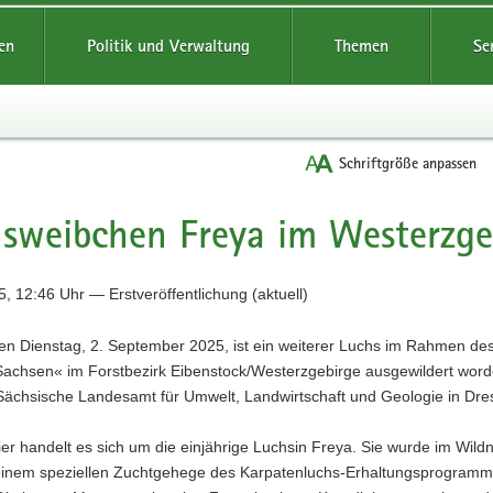
reifende
en
Politik und Verwaltung
Themen
Se
Schriftgröße anpassen
sweibchen Freya im Westerzge
, 12:46 Uhr — Erstveröffentlichung (aktuell)
en Dienstag, 2. September 2025, ist ein weiterer Luchs im Rahmen des
achsen« im Forstbezirk Eibenstock/Westerzgebirge ausgewildert wor
 Sächsische Landesamt für Umwelt, Landwirtschaft und Geologie in Dre
er handelt es sich um die einjährige Luchsin Freya. Sie wurde im Wild
 einem speziellen Zuchtgehege des Karpatenluchs-Erhaltungsprogram