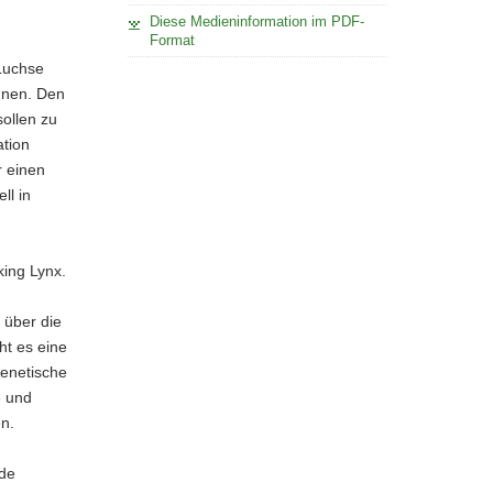
Diese Medieninformation im PDF-
Format
 Luchse
nnen. Den
ollen zu
ation
r einen
ll in
king Lynx.
 über die
ht es eine
enetische
e und
n.
.de