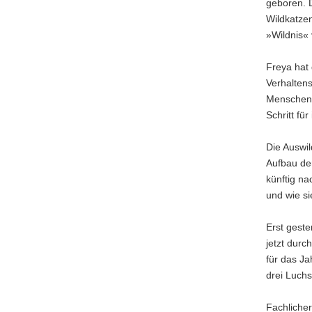
geboren. 
a
Wildkatzen
v
»Wildnis« 
i
g
Freya hat
a
Verhaltens
t
Menschen u
i
Schritt für
o
n
Die Auswil
Aufbau der
künftig na
und wie si
Erst gest
jetzt durc
für das J
drei Luchs
Fachliche