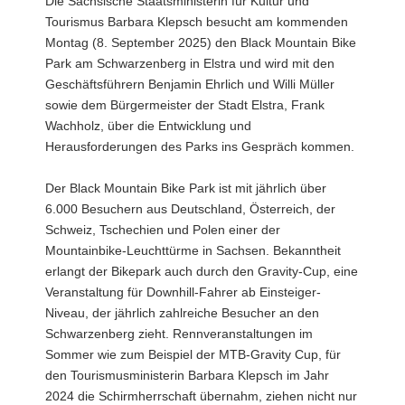
Die Sächsische Staatsministerin für Kultur und
a
Tourismus Barbara Klepsch besucht am kommenden
v
Montag (8. September 2025) den Black Mountain Bike
i
Park am Schwarzenberg in Elstra und wird mit den
g
Geschäftsführern Benjamin Ehrlich und Willi Müller
a
sowie dem Bürgermeister der Stadt Elstra, Frank
t
Wachholz, über die Entwicklung und
i
Herausforderungen des Parks ins Gespräch kommen.
o
n
Der Black Mountain Bike Park ist mit jährlich über
6.000 Besuchern aus Deutschland, Österreich, der
Schweiz, Tschechien und Polen einer der
Mountainbike-Leuchttürme in Sachsen. Bekanntheit
erlangt der Bikepark auch durch den Gravity-Cup, eine
Veranstaltung für Downhill-Fahrer ab Einsteiger-
Niveau, der jährlich zahlreiche Besucher an den
Schwarzenberg zieht. Rennveranstaltungen im
Sommer wie zum Beispiel der MTB-Gravity Cup, für
den Tourismusministerin Barbara Klepsch im Jahr
2024 die Schirmherrschaft übernahm, ziehen nicht nur