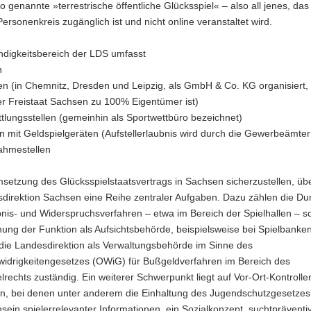
 genannte »terrestrische öffentliche Glücksspiel« – also all jenes, da
Personenkreis zugänglich ist und nicht online veranstaltet wird.
ndigkeitsbereich der LDS umfasst
n
n (in Chemnitz, Dresden und Leipzig, als GmbH & Co. KG organisiert, 
er Freistaat Sachsen zu 100% Eigentümer ist)
tlungsstellen (gemeinhin als Sportwettbüro bezeichnet)
n mit Geldspielgeräten (Aufstellerlaubnis wird durch die Gewerbeämter e
ahmestellen
setzung des Glücksspielstaatsvertrags in Sachsen sicherzustellen, ü
sdirektion Sachsen eine Reihe zentraler Aufgaben. Dazu zählen die Du
nis- und Widerspruchsverfahren – etwa im Bereich der Spielhallen – s
ng der Funktion als Aufsichtsbehörde, beispielsweise bei Spielbanke
 die Landesdirektion als Verwaltungsbehörde im Sinne des
idrigkeitengesetzes (OWiG) für Bußgeldverfahren im Bereich des
lrechts zuständig. Ein weiterer Schwerpunkt liegt auf Vor-Ort-Kontrolle
ten, bei denen unter anderem die Einhaltung des Jugendschutzgesetzes
ein spielerrelevanter Informationen, ein Sozialkonzept, suchtpräventi