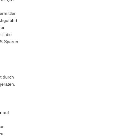
ermittler
hgeführt
der
lt die
PS-Sparen
zt durch
geraten.
r auf
ur
zu