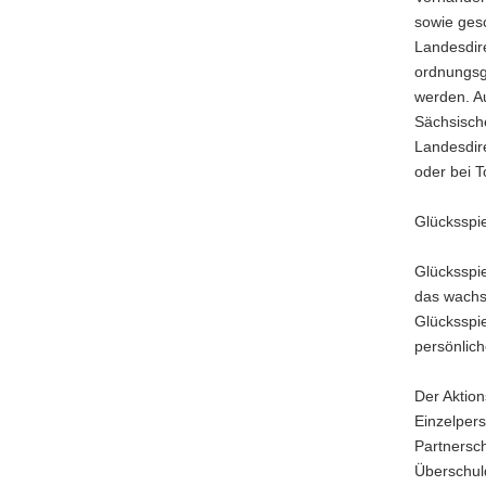
sowie gesc
Landesdire
ordnungsg
werden. A
Sächsische
Landesdire
oder bei 
Glücksspi
Glücksspie
das wachs
Glücksspie
persönlich
Der Aktio
Einzelpers
Partnersch
Überschuld