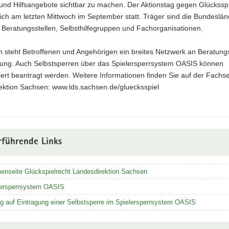
und Hilfsangebote sichtbar zu machen. Der Aktionstag gegen Glückssp
rlich am letzten Mittwoch im September statt. Träger sind die Bundeslä
 Beratungsstellen, Selbsthilfegruppen und Fachorganisationen.
 steht Betroffenen und Angehörigen ein breites Netzwerk an Beratungs
gung. Auch Selbstsperren über das Spielersperrsystem OASIS können
ert beantragt werden. Weitere Informationen finden Sie auf der Fachse
ektion Sachsen: www.lds.sachsen.de/gluecksspiel
rführende Links
enseite Glückspielrecht Landesdirektion Sachsen
lersperrsystem OASIS
g auf Eintragung einer Selbstsperre im Spielersperrsystem OASIS