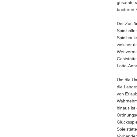
gesamte so
breiteren 
Der Zustä
Spielhalle
Spielbanke
welcher d
Wettvermit
Gaststätte
Lotto-Ann
Um die Um
die Lande
von Erlaub
Wahrnehmu
hinaus ist
Ordnungsw
Glücksspie
Spielstät
Vorhandens