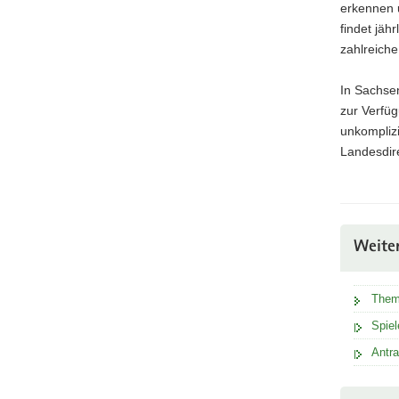
erkennen 
findet jäh
zahlreiche
In Sachsen
zur Verfü
unkomplizi
Landesdir
Weite
Them
Spie
Antra