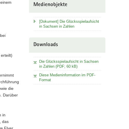
s einem
Medienobjekte
[Dokument] Die Glücksspielaufsicht
in Sachsen in Zahlen
bei
Downloads
rteilt)
Die Glücksspielaufsicht in Sachsen
in Zahlen (PDF; 60 kB)
bernimmt
Diese Medieninformation im PDF-
Format
rchführung
owie die
n. Darüber
n in
, das
ve Flyer