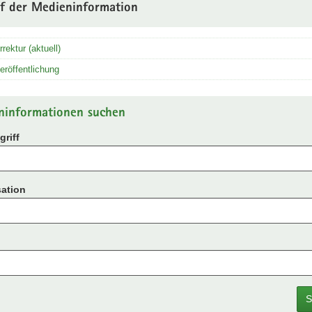
uf der Medieninformation
rrektur (aktuell)
eröffentlichung
ninformationen suchen
riff
ation
S