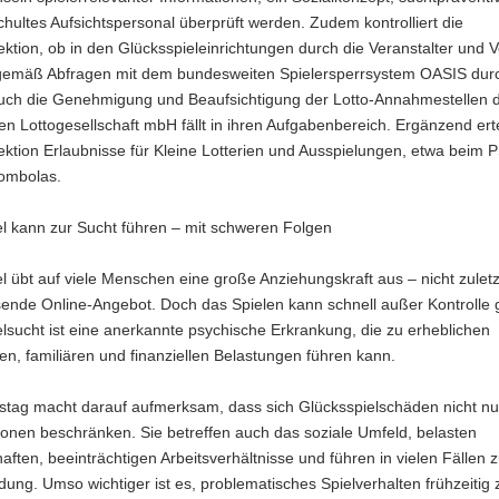
hultes Aufsichtspersonal überprüft werden. Zudem kontrolliert die
ktion, ob in den Glücksspieleinrichtungen durch die Veranstalter und V
emäß Abfragen mit dem bundesweiten Spielersperrsystem OASIS durc
uch die Genehmigung und Beaufsichtigung der Lotto-Annahmestellen 
n Lottogesellschaft mbH fällt in ihren Aufgabenbereich. Ergänzend ertei
ktion Erlaubnisse für Kleine Lotterien und Ausspielungen, etwa beim 
Tombolas.
el kann zur Sucht führen – mit schweren Folgen
l übt auf viele Menschen eine große Anziehungskraft aus – nicht zulet
ende Online-Angebot. Doch das Spielen kann schnell außer Kontrolle 
lsucht ist eine anerkannte psychische Erkrankung, die zu erheblichen
en, familiären und finanziellen Belastungen führen kann.
nstag macht darauf aufmerksam, dass sich Glücksspielschäden nicht nu
onen beschränken. Sie betreffen auch das soziale Umfeld, belasten
aften, beeinträchtigen Arbeitsverhältnisse und führen in vielen Fällen z
ung. Umso wichtiger ist es, problematisches Spielverhalten frühzeitig 