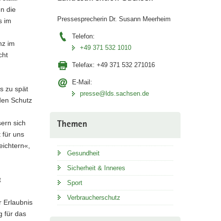
n die
Pressesprecherin Dr. Susann Meerheim
s im
Telefon:
nz im
+49 371 532 1010
cht
Telefax:
+49 371 532 271016
E-Mail:
es zu spät
presse@lds.sachsen.de
 den Schutz
ern sich
Themen
 für uns
eichtern«,
Gesundheit
Sicherheit & Inneres
t
Sport
Verbraucherschutz
r Erlaubnis
g für das