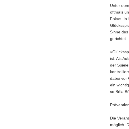
Unter dem
a
oftmals un
v
Fokus. In
i
Glücksspi
g
Sinne des 
a
gerichtet.
t
i
»Glücksspi
o
ist. Als A
n
der Spiele
kontrollie
dabei vor 
ein wichti
so Béla Bé
Prävention
Die Verans
möglich. D