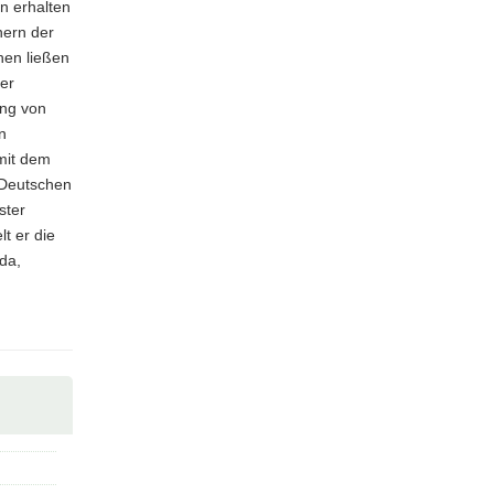
n erhalten
nern der
hen ließen
er
ung von
n
mit dem
 Deutschen
ster
t er die
da,