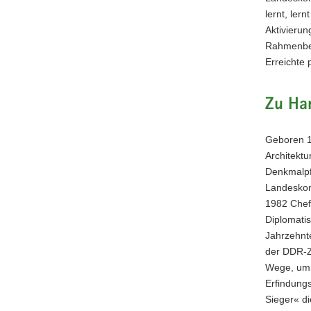
lernt, le
Aktivierun
Rahmenbed
Erreichte 
Zu Ha
Geboren 1
Architekt
Denkmalpf
Landeskon
1982 Chefk
Diplomatis
Jahrzehnt
der DDR-Ze
Wege, um K
Erfindung
Sieger« di