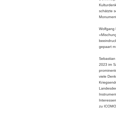
Kulturdenk
schätzte s
Monumente
Wolfgang 
»Mischung
beeindruck
gepaart mi
Sebastian 
2023 im Sa
prominent
viele Den
Kriegsende
Landesdenk
Instrument
Interessen
zu ICOMO