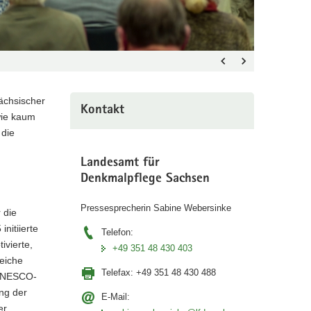
ächsischer
Kontakt
wie kaum
 die
Landesamt für
Denkmalpflege Sachsen
Pressesprecherin Sabine Webersinke
 die
nitiierte
Telefon:
ivierte,
+49 351 48 430 403
reiche
Telefax:
+49 351 48 430 488
m UNESCO-
ng der
E-Mail:
er