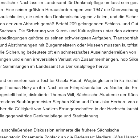
ienstlicher Nachlass im Landesamt für Denkmalpflege umfasst sein ge
en. Eine seiner größten Herausforderungen war 1947 die Überwachung 
aulichkeiten, die unter das Denkmalschutzgesetz fielen, und die Siche
en der zum Abbruch gemäß Befehl 209 gelangenden Schloss- und Gu
Sachsen. Die Sicherung von Kunst- und Kulturgütern unter den extrem
sbedingungen gehörte zu seinen schwierigsten Aufgaben. Transportfa
 und Abstimmungen mit Bürgermeistern oder Museen mussten kurzfrist
Die Sicherung bedeutete oft ein schmerzhaftes Auseinanderreißen von
rungen und einen irreversiblen Verlust von Zusammenhängen, hob Silk
der Sammlungen im Landesamt für Denkmalpflege hervor.
end erinnerten seine Tochter Gisela Rudat, Wegbegleiterin Erika Esch
e Thomas Noky an ihn. Nach einer Filmpräsentation zu Nadler, die Ern
stellt hatte, diskutierte Thomas Will, Sächsische Akademie der Künste
Dresdens Baubürgermeister Stephan Kühn und Franziska Herborn von 
ber die Gültigkeit von Nadlers Errungenschaften in der Hochschulausb
 die gegenwärtige Denkmalpflege und Stadtplanung.
h anschließenden Diskussion erinnerte die frühere Sächsische
servatorin Rosemarie Pohlack an die Redensart Nadlers »Was Hänsch