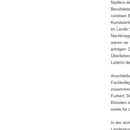
Nadlers d
Berufsleb
ruinösen B
Kunstwerk
im Lande 
Nachkrieg
waren rar
erfolgen. 
Überliefe
Leiterin 
Anschließ
Fachkolleg
zusammenge
Furkert, 
Dresden ü
sowie für
In der sic
Landeskon