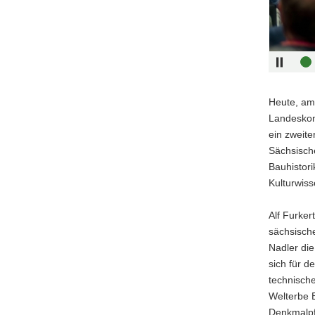
Landesa
für
Denkmalp
Sachsen
(©
Landesa
für
Heute, am 
Denkmalp
Landeskon
Sachsen,
ein zweit
Sven
Sächsisch
Pank)
Bauhistor
Kulturwiss
Alf Furker
sächsische
Nadler die
sich für d
technische
Welterbe E
Denkmalpfl