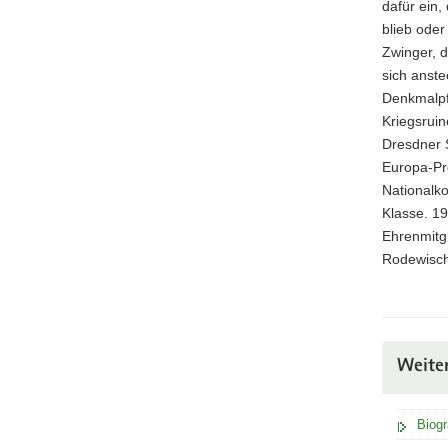
dafür ein,
blieb oder
Zwinger, 
sich anst
Denkmalpf
Kriegsruin
Dresdner 
Europa-Pr
Nationalk
Klasse. 19
Ehrenmitg
Rodewisch
Weite
Biogr