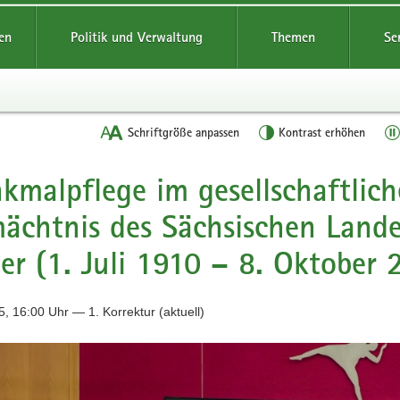
reifende
en
Politik und Verwaltung
Themen
Se
Schriftgröße anpassen
Kontrast erhöhen
kmalpflege im gesellschaftlic
ächtnis des Sächsischen Land
er (1. Juli 1910 – 8. Oktober 
, 16:00 Uhr — 1. Korrektur (aktuell)
mposium
n