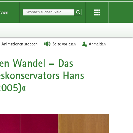
Suchbegriff
rvice
Suche starten
Animationen stoppen
Seite vorlesen
Anmelden
hen Wandel – Das
eskonservators Hans
2005)«
Hans
Nadler
in