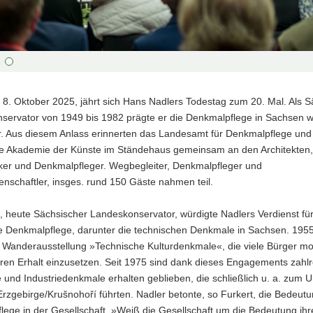
mt
flege
mt
8. Oktober 2025, jährt sich Hans Nadlers Todestag zum 20. Mal. Als S
flege
servator von 1949 bis 1982 prägte er die Denkmalpflege in Sachsen 
er. Aus diesem Anlass erinnerten das Landesamt für Denkmalpflege und
e Akademie der Künste im Ständehaus gemeinsam an den Architekten,
iker und Denkmalpfleger. Wegbegleiter, Denkmalpfleger und
enschaftler, insges. rund 150 Gäste nahmen teil.
t, heute Sächsischer Landeskonservator, würdigte Nadlers Verdienst für
 Denkmalpflege, darunter die technischen Denkmale in Sachsen. 1955 i
 Wanderausstellung »Technische Kulturdenkmale«, die viele Bürger mot
eren Erhalt einzusetzen. Seit 1975 sind dank dieses Engagements zahl
 und Industriedenkmale erhalten geblieben, die schließlich u. a. zu
rzgebirge/Krušnohoří führten. Nadler betonte, so Furkert, die Bedeutu
ege in der Gesellschaft. »Weiß die Gesellschaft um die Bedeutung ihr