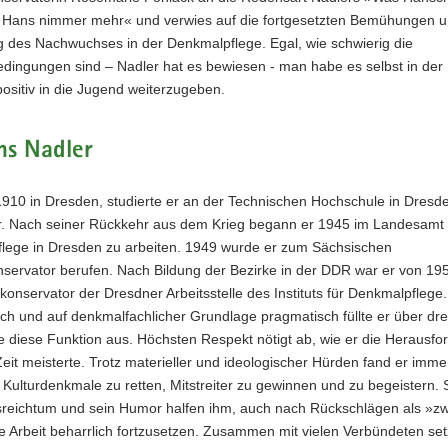
rnt Hans nimmer mehr« und verwies auf die fortgesetzten Bemühungen 
g des Nachwuchses in der Denkmalpflege. Egal, wie schwierig die
ingungen sind – Nadler hat es bewiesen - man habe es selbst in der
positiv in die Jugend weiterzugeben.
ns Nadler
910 in Dresden, studierte er an der Technischen Hochschule in Dresd
ur. Nach seiner Rückkehr aus dem Krieg begann er 1945 im Landesamt 
lege in Dresden zu arbeiten. 1949 wurde er zum Sächsischen
servator berufen. Nach Bildung der Bezirke in der DDR war er von 195
onservator der Dresdner Arbeitsstelle des Instituts für Denkmalpflege.
ch und auf denkmalfachlicher Grundlage pragmatisch füllte er über dre
e diese Funktion aus. Höchsten Respekt nötigt ab, wie er die Herausf
it meisterte. Trotz materieller und ideologischer Hürden fand er imme
ulturdenkmale zu retten, Mitstreiter zu gewinnen und zu begeistern. 
sreichtum und sein Humor halfen ihm, auch nach Rückschlägen als »zw
e Arbeit beharrlich fortzusetzen. Zusammen mit vielen Verbündeten setz