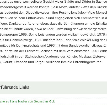
 dass das unverwechselbare Gesicht vieler Städte und Dörfer in Sachse
 wiederhergestellt werden konnte. Sein Motto lautete: »Was den Dresd
das bedeutet den Dippoldiswaldern ihre Postmeilensäule.« Viele Mensc
ecken von seinem Enthusiasmus und engagierten sich ehrenamtlich in d
lege. Dankbar durfte er erleben, dass die Bemühungen um die Erhalt
en nicht unnütz waren, etwa bei der Einweihung der wiederhergestellte
Semperoper 1985. Seine Leistungen wurden vielfach gewürdigt: 1978 
eis für Denkmalpflege, 1985 mit dem Karl-Friedrich-Schinkel-Ring des
omitees für Denkmalschutz und 1993 mit dem Bundesverdienstkreuz Er
97 ehrte ihn der Freistaat Sachsen mit dem Verdienstorden. 2001 erhiel
liedschaft in der Sächsischen Akademie der Künste. Muskau, Elsterwer
, Görlitz, Dresden und Torgau verliehen ihm die Ehrenbürgerwürde.
rführende Links
afie zu Hans Nadler von Sebastian Rick