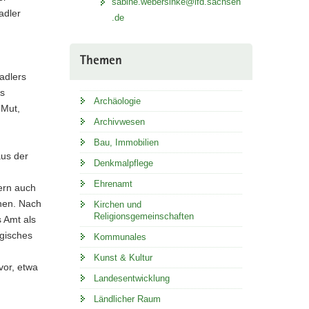
sabine.webersinke@lfd.sachsen
adler
.de
Themen
adlers
rs
Archäologie
 Mut,
Archivwesen
Bau, Immobilien
aus der
Denkmalpflege
Ehrenamt
ern auch
hen. Nach
Kirchen und
Religionsgemeinschaften
 Amt als
ogisches
Kommunales
Kunst & Kultur
vor, etwa
Landesentwicklung
Ländlicher Raum