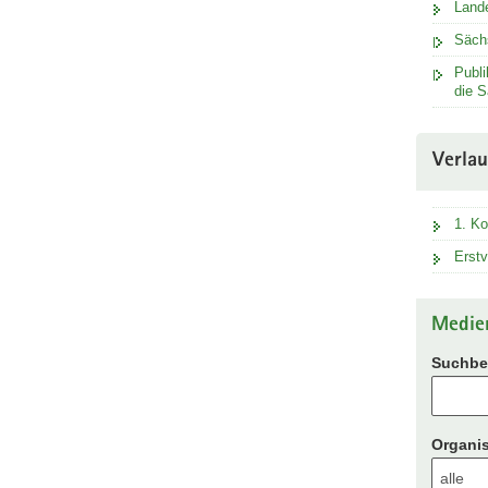
Land
Säch
Publi
die S
Verla
1. Ko
Erstv
Medie
Suchbeg
Organis