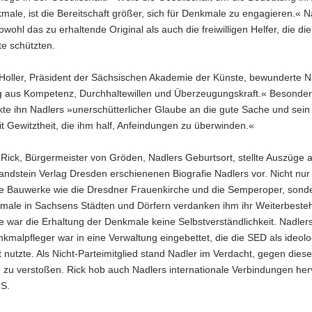
male, ist die Bereitschaft größer, sich für Denkmale zu engagieren.« N
owohl das zu erhaltende Original als auch die freiwilligen Helfer, die die
 schützten.
Holler, Präsident der Sächsischen Akademie der Künste, bewunderte N
 aus Kompetenz, Durchhaltewillen und Überzeugungskraft.« Besonde
te ihn Nadlers »unerschütterlicher Glaube an die gute Sache und sein
t Gewitztheit, die ihm half, Anfeindungen zu überwinden.«
Rick, Bürgermeister von Gröden, Nadlers Geburtsort, stellte Auszüge 
ndstein Verlag Dresden erschienenen Biografie Nadlers vor. Nicht nur
e Bauwerke wie die Dresdner Frauenkirche und die Semperoper, sond
kmale in Sachsens Städten und Dörfern verdanken ihm ihr Weiterbeste
 war die Erhaltung der Denkmale keine Selbstverständlichkeit. Nadlers
malpfleger war in eine Verwaltung eingebettet, die die SED als ideol
 nutzte. Als Nicht-Parteimitglied stand Nadler im Verdacht, gegen diese
 zu verstoßen. Rick hob auch Nadlers internationale Verbindungen her
S.