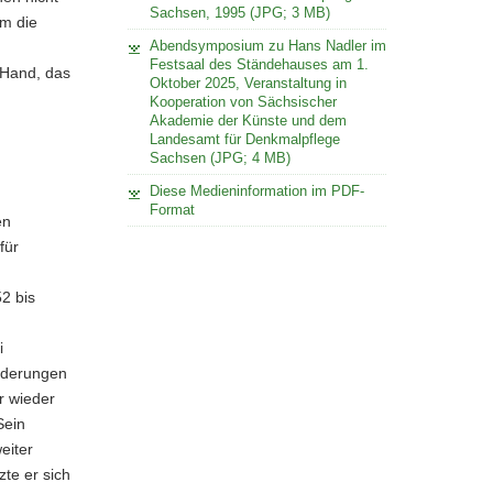
Sachsen, 1995 (JPG; 3 MB)
um die
Abendsymposium zu Hans Nadler im
Festsaal des Ständehauses am 1.
 Hand, das
Oktober 2025, Veranstaltung in
Kooperation von Sächsischer
Akademie der Künste und dem
Landesamt für Denkmalpflege
Sachsen (JPG; 4 MB)
Diese Medieninformation im PDF-
Format
en
für
2 bis
i
orderungen
r wieder
Sein
eiter
te er sich