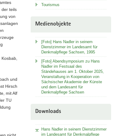
samtes
Tourismus
der teils
rung von
tsanlagen
Medienobjekte
en
hrzeuge
[Foto] Hans Nadler in seinem
ig
Dienstzimmer im Landesamt für
Denkmalpflege Sachsen, 1995
e Kosbab,
[Foto] Abendsymposium zu Hans
Nadler im Festsaal des
Ständehauses am 1. Oktober 2025,
Veranstaltung in Kooperation von
ebach und
Sächsischer Akademie der Künste
st Hirsch
und dem Landesamt für
Denkmalpflege Sachsen
, mit Alf
der TU
ildung
Downloads
Hans Nadler in seinem Dienstzimmer
im Landesamt für Denkmalpflege
en nicht