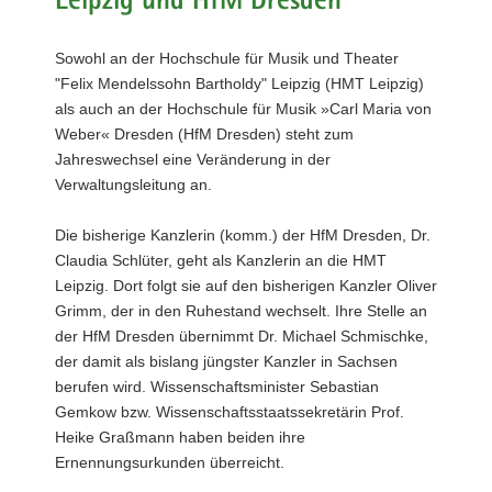
Leipzig und HfM Dresden
neuen
Kanzler
Sowohl an der Hochschule für Musik und Theater
an
Sachsens
"Felix Mendelssohn Bartholdy" Leipzig (HMT Leipzig)
Musikhochschulen
als auch an der Hochschule für Musik »Carl Maria von
Im
Weber« Dresden (HfM Dresden) steht zum
Bild
Jahreswechsel eine Veränderung in der
links:
Verwaltungsleitung an.
Wissenschaftsminister
Sebastian
Gemkow
Die bisherige Kanzlerin (komm.) der HfM Dresden, Dr.
überreicht
Claudia Schlüter, geht als Kanzlerin an die HMT
Dr.
Leipzig. Dort folgt sie auf den bisherigen Kanzler Oliver
Michael
Grimm, der in den Ruhestand wechselt. Ihre Stelle an
Schmischke
die
der HfM Dresden übernimmt Dr. Michael Schmischke,
Ernennungsurkunde
der damit als bislang jüngster Kanzler in Sachsen
als
berufen wird. Wissenschaftsminister Sebastian
neuer
Gemkow bzw. Wissenschaftsstaatssekretärin Prof.
Kanzler
Heike Graßmann haben beiden ihre
der
HfM
Ernennungsurkunden überreicht.
Dresden