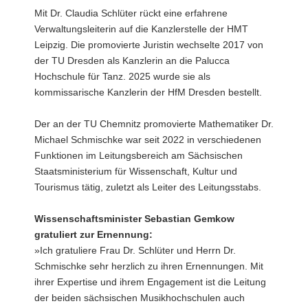
im
Mit Dr. Claudia Schlüter rückt eine erfahrene
Bild
Verwaltungsleiterin auf die Kanzlerstelle der HMT
rechts:
Wissenschaftsstaatssekretärin
Leipzig. Die promovierte Juristin wechselte 2017 von
Prof.
der TU Dresden als Kanzlerin an die Palucca
Heike
Hochschule für Tanz. 2025 wurde sie als
Graßmann
kommissarische Kanzlerin der HfM Dresden bestellt.
überreicht
Dr.
Claudia
Der an der TU Chemnitz promovierte Mathematiker Dr.
Schlüter
Michael Schmischke war seit 2022 in verschiedenen
die
Funktionen im Leitungsbereich am Sächsischen
Ernennungsurkunde
Staatsministerium für Wissenschaft, Kultur und
als
Tourismus tätig, zuletzt als Leiter des Leitungsstabs.
neue
Kanzlerin
der
Wissenschaftsminister Sebastian Gemkow
HMT
gratuliert zur Ernennung:
Leipzig
»Ich gratuliere Frau Dr. Schlüter und Herrn Dr.
Schmischke sehr herzlich zu ihren Ernennungen. Mit
ihrer Expertise und ihrem Engagement ist die Leitung
der beiden sächsischen Musikhochschulen auch