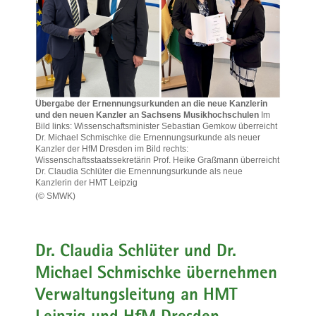
a
v
i
g
a
t
Übergabe der Ernennungsurkunden an die neue Kanzlerin
i
und den neuen Kanzler an Sachsens Musikhochschulen
Im
Bild links: Wissenschaftsminister Sebastian Gemkow überreicht
o
Dr. Michael Schmischke die Ernennungsurkunde als neuer
n
Kanzler der HfM Dresden im Bild rechts:
Wissenschaftsstaatssekretärin Prof. Heike Graßmann überreicht
Dr. Claudia Schlüter die Ernennungsurkunde als neue
Kanzlerin der HMT Leipzig
(© SMWK)
Übergabe
der
Ernennungsurkunden
an
Dr. Claudia Schlüter und Dr.
die
Michael Schmischke übernehmen
neue
Kanzlerin
Verwaltungsleitung an HMT
und
den