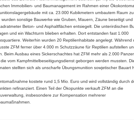
ischen Immobilien- und Baumanagement im Rahmen einer Ökokonto
unitionslagergebäude mit ca. 23.000 Kubikmetern umbautem Raum zu
wurden sonstige Bauwerke wie Gruben, Mauern, Zäune beseitigt und 
dratmeter Beton- und Asphaltflächen entsiegelt. Die unterirdischen B
agen und ein Wachturm blieben erhalten. Dort entstanden fast 1.000
squartiere. Weiterhin wurden 20 Reptilienhabitate angelegt. Während 
sste ZFM ferner über 4.000 m Schutzzäune für Reptilien aufstellen u
en. Beim Ausbau eines Sickerschachtes hat ZFM mehr als 2.000 Panze
 die vom Kampfmittelbeseitigungsdienst geborgen werden mussten. Di
aten stellten sich als unscharfe Übungsmunition sowjetischer Bauart 
ntomaßnahme kostete rund 1,5 Mio. Euro und wird vollständig durch d
kten refinanziert. Einen Teil der Ökopunkte verkauft ZFM an die
uverwaltung, insbesondere zur Kompensation mehrerer
baumaßnahmen.