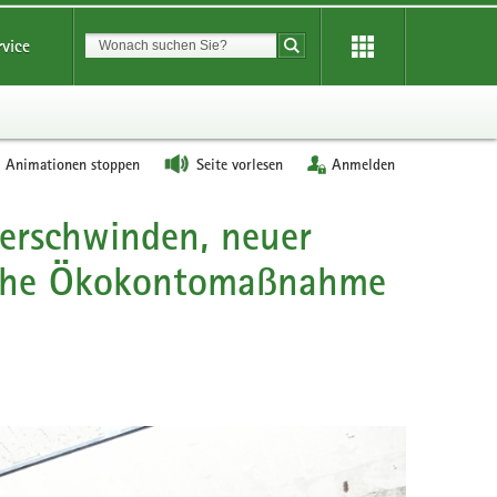
Suchbegriff
rvice
Suche starten
Animationen stoppen
Seite vorlesen
Anmelden
verschwinden, neuer
iche Ökokontomaßnahme
Zum
Abtranspor
gelagerte