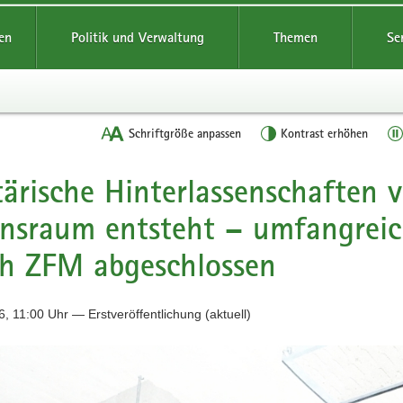
reifende
en
Politik und Verwaltung
Themen
Se
Schriftgröße anpassen
Kontrast erhöhen
tärische Hinterlassenschaften 
ensraum entsteht – umfangre
h ZFM abgeschlossen
, 11:00 Uhr — Erstveröffentlichung (aktuell)
ussteine
n