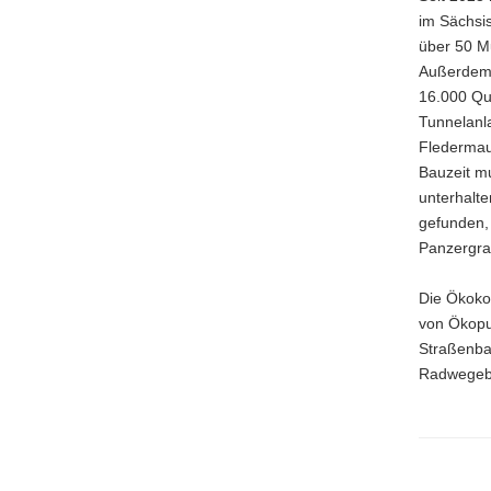
im Sächs
über 50 M
Außerdem 
16.000 Qua
Tunnelanl
Fledermau
Bauzeit mu
unterhalt
gefunden,
Panzergran
Die Ökoko
von Ökopun
Straßenba
Radwege