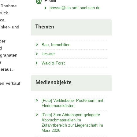
E-Mail:
maßnahme
presse@sib.smf.sachsen.de
rück.
ca.
Themen
unker- und
der
Bau, Immobilien
nd
Umwelt
rgranaten
e
Wald & Forst
heraus.
Medienobjekte
en Verkauf
[Foto] Verbliebener Postenturm mit
Fledermauskästen
[Foto] Zum Abtransport gelagerte
Abbruchmaterialien im
Zufahrtbereich zur Liegenschaft im
März 2026