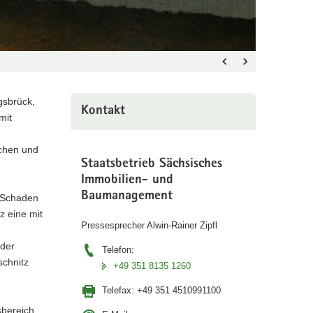
gsbrück,
Kontakt
mit
uchen und
Staatsbetrieb Sächsisches
Immobilien- und
Baumanagement
n Schaden
z eine mit
Pressesprecher Alwin-Rainer Zipfl
 der
Telefon:
chnitz
+49 351 8135 1260
Telefax:
+49 351 4510991100
sbereich