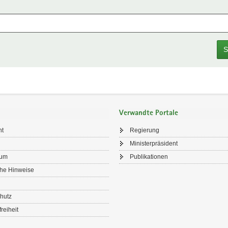
S
Verwandte Portale
ht
Regierung
Ministerpräsident
sum
Publikationen
che Hinweise
hutz
freiheit