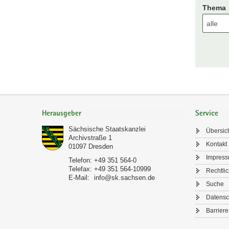
Thema
Footer-
Bereich
Herausgeber
Service
Sächsische Staatskanzlei
Übersic
Archivstraße 1
Kontakt
01097
Dresden
Impres
Telefon:
+49 351 564-0
Telefax:
+49 351 564-10999
Rechtli
E-Mail:
info@sk.sachsen.de
Suche
Datensc
Barriere