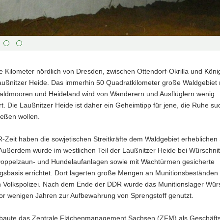
 Kilometer nördlich von Dresden, zwischen Ottendorf-Okrilla und Köni
Laußnitzer Heide. Das immerhin 50 Quadratkilometer große Waldgebiet 
aldmooren und Heideland wird von Wanderern und Ausflüglern wenig
rt. Die Laußnitzer Heide ist daher ein Geheimtipp für jene, die Ruhe s
ießen wollen.
R-Zeit haben die sowjetischen Streitkräfte dem Waldgebiet erhebliche
Außerdem wurde im westlichen Teil der Laußnitzer Heide bei Würschnit
oppelzaun- und Hundelaufanlagen sowie mit Wachtürmen gesicherte
gsbasis errichtet. Dort lagerten große Mengen an Munitionsbeständen
 Volkspolizei. Nach dem Ende der DDR wurde das Munitionslager Würs
vor wenigen Jahren zur Aufbewahrung von Sprengstoff genutzt.
 baute das Zentrale Flächenmanagement Sachsen (ZFM) als Geschäft