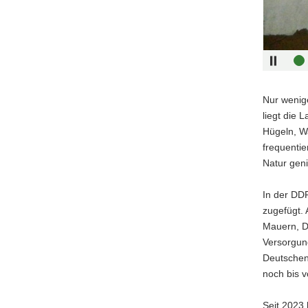
Nur wenige
liegt die 
Hügeln, W
frequentie
Natur gen
In der DD
zugefügt. 
Mauern, D
Versorgun
Deutschen
noch bis 
Seit 2023