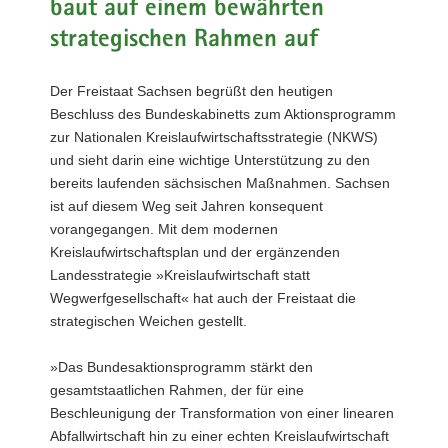
baut auf einem bewährten
a
strategischen Rahmen auf
v
i
Der Freistaat Sachsen begrüßt den heutigen
g
Beschluss des Bundeskabinetts zum Aktionsprogramm
a
zur Nationalen Kreislaufwirtschaftsstrategie (NKWS)
t
und sieht darin eine wichtige Unterstützung zu den
i
bereits laufenden sächsischen Maßnahmen. Sachsen
o
ist auf diesem Weg seit Jahren konsequent
n
vorangegangen. Mit dem modernen
Kreislaufwirtschaftsplan und der ergänzenden
Landesstrategie »Kreislaufwirtschaft statt
Wegwerfgesellschaft« hat auch der Freistaat die
strategischen Weichen gestellt.
»Das Bundesaktionsprogramm stärkt den
gesamtstaatlichen Rahmen, der für eine
Beschleunigung der Transformation von einer linearen
Abfallwirtschaft hin zu einer echten Kreislaufwirtschaft