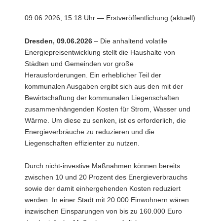
a
09.06.2026, 15:18 Uhr — Erstveröffentlichung (aktuell)
v
i
Dresden, 09.06.2026
– Die anhaltend volatile
g
Energiepreisentwicklung stellt die Haushalte von
a
Städten und Gemeinden vor große
t
Herausforderungen. Ein erheblicher Teil der
i
kommunalen Ausgaben ergibt sich aus den mit der
o
Bewirtschaftung der kommunalen Liegenschaften
n
zusammenhängenden Kosten für Strom, Wasser und
Wärme. Um diese zu senken, ist es erforderlich, die
Energieverbräuche zu reduzieren und die
Liegenschaften effizienter zu nutzen.
Durch nicht-investive Maßnahmen können bereits
zwischen 10 und 20 Prozent des Energieverbrauchs
sowie der damit einhergehenden Kosten reduziert
werden. In einer Stadt mit 20.000 Einwohnern wären
inzwischen Einsparungen von bis zu 160.000 Euro