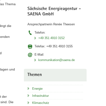
 das Thema
Sächsische Energieagentur -
SAENA GmbH
Ansprechpartnerin Renée Theesen
ingt die
Telefon:
hmenden
+49 351 4910 3152
Telefax:
+49 351 4910 3155
nd
E-Mail:
kommunikation@saena.de
dlagen und
Themen
Energie
Infrastruktur
t der
sind. Die
Klimaschutz