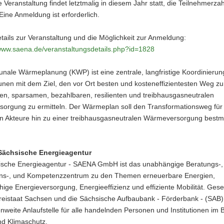
e Veranstaltung findet letztmalig in diesem Jahr statt, die Teilnehmerzahl
Eine Anmeldung ist erforderlich.
ails zur Veranstaltung und die Möglichkeit zur Anmeldung:
/www.saena.de/veranstaltungsdetails.php?id=1828
nale Wärmeplanung (KWP) ist eine zentrale, langfristige Koordinieru
nen mit dem Ziel, den vor Ort besten und kosteneffizientesten Weg zu
en, sparsamen, bezahlbaren, resilienten und treibhausgasneutralen
orgung zu ermitteln. Der Wärmeplan soll den Transformationsweg für 
en Akteure hin zu einer treibhausgasneutralen Wärmeversorgung bestm
Sächsische Energieagentur
ische Energieagentur - SAENA GmbH ist das unabhängige Beratungs-,
ons-, und Kompetenzzentrum zu den Themen erneuerbare Energien,
hige Energieversorgung, Energieeffizienz und effiziente Mobilität. Gese
reistaat Sachsen und die Sächsische Aufbaubank - Förderbank - (SAB).
nweite Anlaufstelle für alle handelnden Personen und Institutionen im 
nd Klimaschutz.