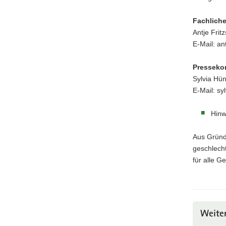
Fachliche
Antje Frit
E-Mail: an
Presseko
Sylvia Hün
E-Mail: s
Hinw
Aus Gründ
geschlech
für alle G
Weite