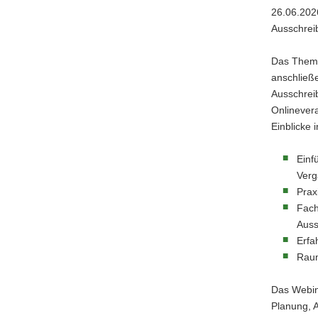
26.06.202
a
Ausschrei
v
i
Das Thema
g
anschließ
a
Ausschreib
t
Onlinever
i
Einblicke 
o
n
Einf
Ver
Prax
Fach
Auss
Erfa
Raum
Das Webina
Planung, 