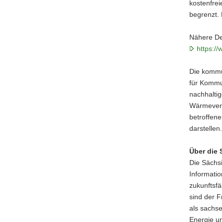
kostenfrei
begrenzt. 
Nähere Det
https:/
Die kommu
für Kommu
nachhaltig
Wärmevers
betroffen
darstellen.
Über die 
Die Sächs
Informati
zukunftsfä
sind der F
als sachse
Energie u