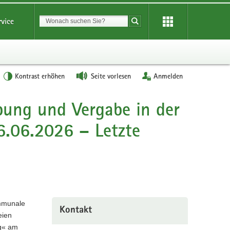
Suchbegriff
rvice
Suche starten
Kontrast erhöhen
Seite vorlesen
Anmelden
bung und Vergabe in der
06.2026 – Letzte
mmunale
Kontakt
eien
g« am