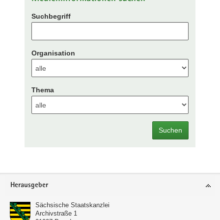
Suchbegriff
Organisation
Thema
Suchen
Footer-
Herausgeber
Bereich
Sächsische Staatskanzlei
Archivstraße 1