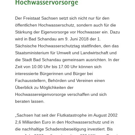
Hochwasservorsorge
a
v
Der Freistaat Sachsen setzt sich nicht nur für den
i
öffentlichen Hochwasserschutz, sondern auch für die
g
Stärkung der Eigenvorsorge vor Hochwasser ein. Dazu
a
wird in Bad Schandau am 9. Juni 2018 der 1.
t
Sächsische Hochwasserschutztag stattfinden, den das
i
Staatsministerium für Umwelt und Landwirtschaft und
o
die Stadt Bad Schandau gemeinsam ausrichten. In der
n
Zeit von 10.00 Uhr bis 17.00 Uhr können sich
interessierte Bürgerinnen und Bürger bei
Fachausstellern, Behörden und Vereinen einen
Überblick zu Möglichkeiten der
Hochwassereigenvorsorge verschaffen und sich
beraten lassen.
„Sachsen hat seit der Flutkatastrophe im August 2002
2,6 Milliarden Euro in den Hochwasserschutz und in
die nachhaltige Schadensbeseitigung investiert. Bis