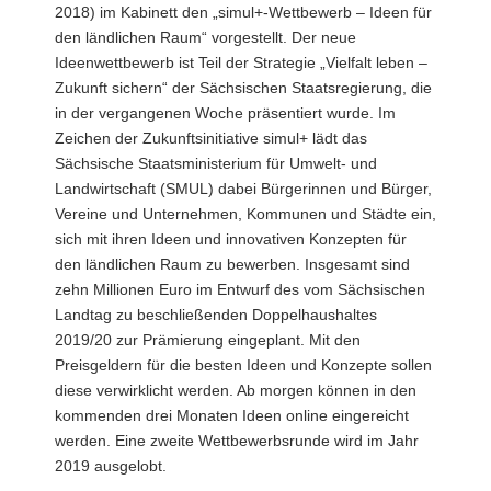
2018) im Kabinett den „simul+-Wettbewerb – Ideen für
a
den ländlichen Raum“ vorgestellt. Der neue
v
Ideenwettbewerb ist Teil der Strategie „Vielfalt leben –
i
Zukunft sichern“ der Sächsischen Staatsregierung, die
g
in der vergangenen Woche präsentiert wurde. Im
a
Zeichen der Zukunftsinitiative simul+ lädt das
t
Sächsische Staatsministerium für Umwelt- und
i
Landwirtschaft (SMUL) dabei Bürgerinnen und Bürger,
o
Vereine und Unternehmen, Kommunen und Städte ein,
n
sich mit ihren Ideen und innovativen Konzepten für
den ländlichen Raum zu bewerben. Insgesamt sind
zehn Millionen Euro im Entwurf des vom Sächsischen
Landtag zu beschließenden Doppelhaushaltes
2019/20 zur Prämierung eingeplant. Mit den
Preisgeldern für die besten Ideen und Konzepte sollen
diese verwirklicht werden. Ab morgen können in den
kommenden drei Monaten Ideen online eingereicht
werden. Eine zweite Wettbewerbsrunde wird im Jahr
2019 ausgelobt.