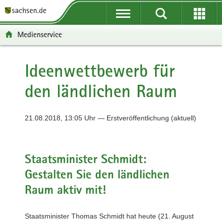
P
P
H
F
o
o
a
o
r
r
u
o
Medienservice
t
t
p
t
a
a
t
e
l
l
i
r
Ideenwettbewerb für
ü
n
n
-
den ländlichen Raum
b
a
h
B
e
v
a
e
r
i
l
r
21.08.2018, 13:05 Uhr — Erstveröffentlichung (aktuell)
g
g
t
e
r
a
i
e
t
c
i
i
h
Staatsminister Schmidt:
f
o
Gestalten Sie den ländlichen
e
n
n
Raum aktiv mit!
d
e
Staatsminister Thomas Schmidt hat heute (21. August
N