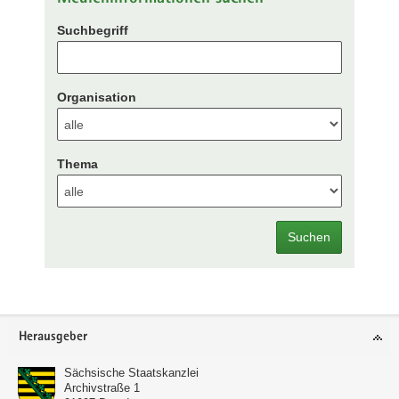
Suchbegriff
Organisation
Thema
Suchen
Footer-
Herausgeber
Bereich
Sächsische Staatskanzlei
Archivstraße 1