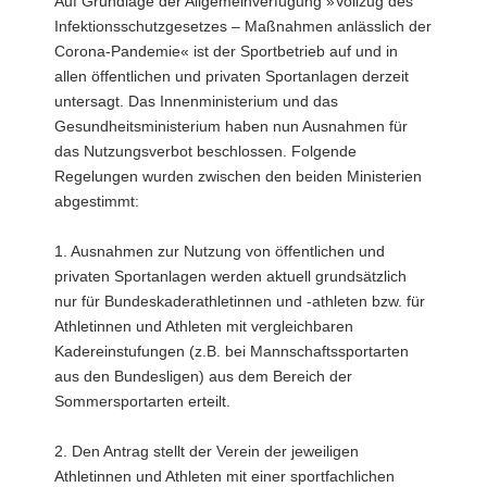
Auf Grundlage der Allgemeinverfügung »Vollzug des
a
Infektionsschutzgesetzes – Maßnahmen anlässlich der
v
Corona-Pandemie« ist der Sportbetrieb auf und in
i
allen öffentlichen und privaten Sportanlagen derzeit
g
untersagt. Das Innenministerium und das
a
Gesundheitsministerium haben nun Ausnahmen für
t
das Nutzungsverbot beschlossen. Folgende
i
Regelungen wurden zwischen den beiden Ministerien
o
abgestimmt:
n
1. Ausnahmen zur Nutzung von öffentlichen und
privaten Sportanlagen werden aktuell grundsätzlich
nur für Bundeskaderathletinnen und -athleten bzw. für
Athletinnen und Athleten mit vergleichbaren
Kadereinstufungen (z.B. bei Mannschaftssportarten
aus den Bundesligen) aus dem Bereich der
Sommersportarten erteilt.
2. Den Antrag stellt der Verein der jeweiligen
Athletinnen und Athleten mit einer sportfachlichen