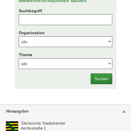
Medieninformationen suchen
Suchbegriff
Organisation
Thema
Suchen
Footer-
Herausgeber
Bereich
Sächsische Staatskanzlei
Archivstraße 1