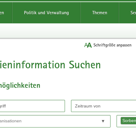
reifende
en
Politik und Verwaltung
Themen
Se
Schriftgröße anpassen
ieninformation Suchen
möglichkeiten
chen
Sorbe
ervice