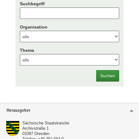
Suchbegriff
Organisation
Thema
Suchen
Footer-
Herausgeber
Bereich
Sächsische Staatskanzlei
Archivstraße 1
01097
Dresden
Telefon:
+49 351 564-0