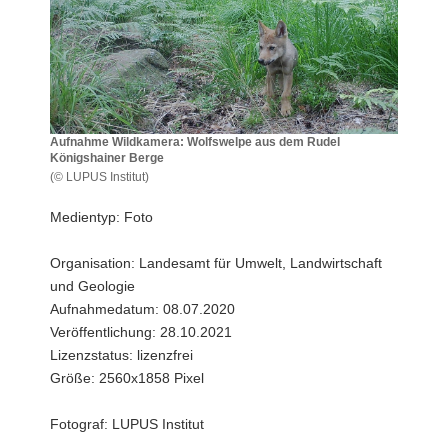
a
v
i
g
a
t
Aufnahme Wildkamera: Wolfswelpe aus dem Rudel
Königshainer Berge
i
(© LUPUS Institut)
o
Aufnahme
n
Wildkamera:
Medientyp: Foto
Wolfswelpe
aus
Organisation: Landesamt für Umwelt, Landwirtschaft
dem
und Geologie
Rudel
Königshainer
Aufnahmedatum: 08.07.2020
Berge
Veröffentlichung: 28.10.2021
Lizenzstatus: lizenzfrei
Größe: 2560x1858 Pixel
Fotograf: LUPUS Institut