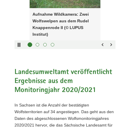
Steuerung
Rudel
a
des
Knappenrode
v
Aufnahme Wildkamera: Zwei
Sliders:
II
i
Wolfswelpen aus dem Rudel
Pfeiltaste
(©
Vorwärts
g
Knappenrode II (© LUPUS
rechts :
LUPUS
blättern
a
Institut)
Pfeiltaste
Institut)
Zurück
t
links :
blättern
i
Pfeiltaste
Bildunterschrift
o
oben :
anzeigen
n
Pfeiltaste
Bildunterschrift
unten :
verbergen
Landesumweltamt veröffentlicht
Eingabetaste
Vollbildmodus
Ergebnisse aus dem
:
öffnen
Monitoringjahr 2020/2021
Leertaste :
Bilderschau
abspielen
In Sachsen ist die Anzahl der bestätigten
Wolfsterritorien auf 34 angestiegen. Das geht aus den
Daten des abgeschlossenen Wolfsmonitoringjahres
2020/2021 hervor, die das Sächsische Landesamt für