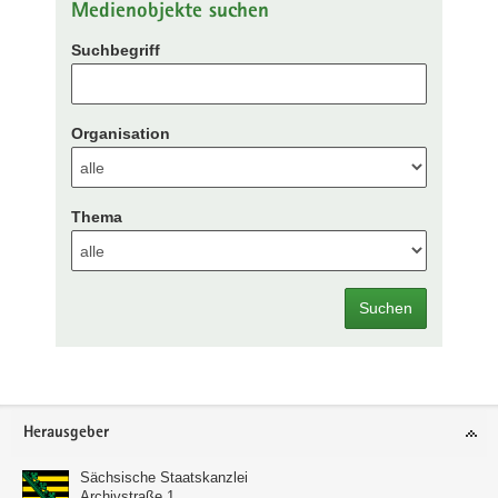
Medienobjekte suchen
Suchbegriff
Organisation
Thema
Suchen
Footer-
Herausgeber
Bereich
Sächsische Staatskanzlei
Archivstraße 1