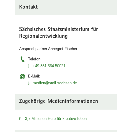
a
Kontakt
v
i
g
Sächsisches Staatsministerium für
a
Regionalentwicklung
t
i
Ansprechpartner Annegret Fischer
o
Telefon:
n
+49 351 564 50021
E-Mail:
medien@smil.sachsen.de
Zugehörige Medieninformationen
3,7 Millionen Euro für kreative Ideen