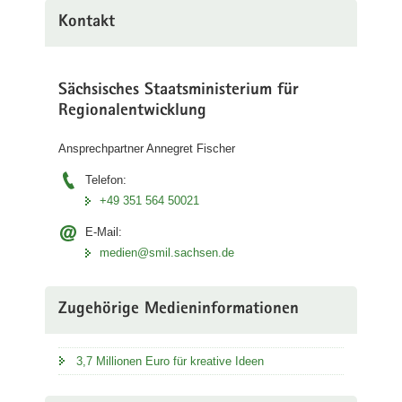
a
Kontakt
v
i
g
Sächsisches Staatsministerium für
a
Regionalentwicklung
t
i
Ansprechpartner Annegret Fischer
o
Telefon:
n
+49 351 564 50021
E-Mail:
medien@smil.sachsen.de
Zugehörige Medieninformationen
3,7 Millionen Euro für kreative Ideen