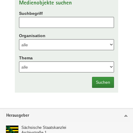
Medienobjekte suchen
Suchbegriff
Organisation
Thema
Suchen
Footer-
Herausgeber
Bereich
Sächsische Staatskanzlei
Archivstraße 1