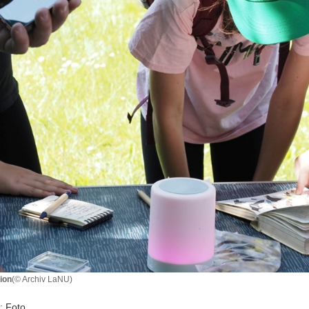
ion
(© Archiv LaNU)
: Foto