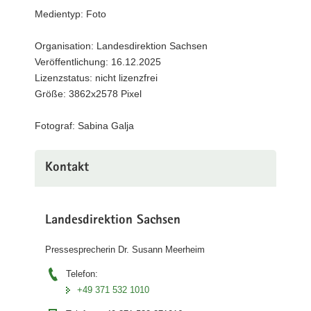
Medientyp: Foto
a
v
Organisation: Landesdirektion Sachsen
i
Veröffentlichung: 16.12.2025
g
Lizenzstatus: nicht lizenzfrei
a
Größe: 3862x2578 Pixel
t
i
Fotograf: Sabina Galja
o
n
Kontakt
Landesdirektion Sachsen
Pressesprecherin Dr. Susann Meerheim
Telefon:
+49 371 532 1010