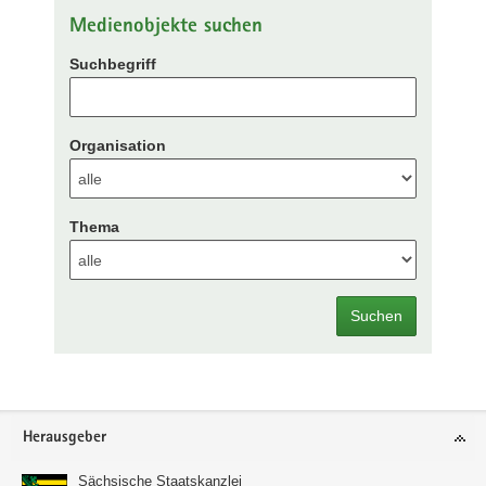
Medienobjekte suchen
Suchbegriff
Organisation
Thema
Suchen
Footer-
Herausgeber
Bereich
Sächsische Staatskanzlei