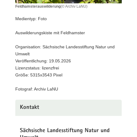
a
Feldhamsterauswilderung
(© Archiv LaNU)
Feldhamsterauswilderung
v
Medientyp: Foto
i
g
Auswilderungskiste mit Feldhamster
a
t
Organisation: Sächsische Landesstiftung Natur und
i
Umwelt
o
Veröffentlichung: 19.05.2026
n
Lizenzstatus: lizenzfrei
Größe: 5315x3543 Pixel
Fotograf: Archiv LaNU
Kontakt
Sächsische Landesstiftung Natur und