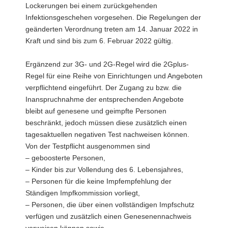
Lockerungen bei einem zurückgehenden
a
Infektionsgeschehen vorgesehen. Die Regelungen der
v
geänderten Verordnung treten am 14. Januar 2022 in
i
Kraft und sind bis zum 6. Februar 2022 gültig.
g
a
Ergänzend zur 3G- und 2G-Regel wird die 2Gplus-
t
Regel für eine Reihe von Einrichtungen und Angeboten
i
verpflichtend eingeführt. Der Zugang zu bzw. die
o
Inanspruchnahme der entsprechenden Angebote
n
bleibt auf genesene und geimpfte Personen
beschränkt, jedoch müssen diese zusätzlich einen
tagesaktuellen negativen Test nachweisen können.
Von der Testpflicht ausgenommen sind
– geboosterte Personen,
– Kinder bis zur Vollendung des 6. Lebensjahres,
– Personen für die keine Impfempfehlung der
Ständigen Impfkommission vorliegt,
– Personen, die über einen vollständigen Impfschutz
verfügen und zusätzlich einen Genesenennachweis