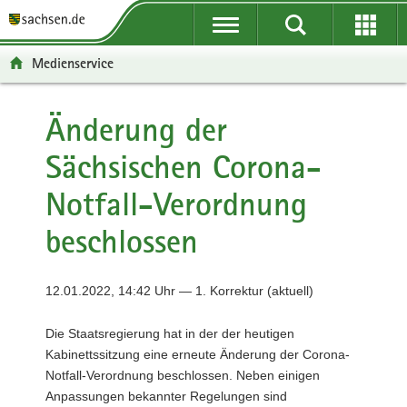
P
P
H
F
o
o
a
o
r
r
u
o
Medienservice
t
t
p
t
a
a
t
e
l
l
i
r
Änderung der
ü
n
n
-
Sächsischen Corona-
b
a
h
B
e
v
a
e
Notfall-Verordnung
r
i
l
r
g
g
t
e
beschlossen
r
a
i
e
t
c
i
i
h
12.01.2022, 14:42 Uhr — 1. Korrektur (aktuell)
f
o
e
n
Die Staatsregierung hat in der der heutigen
n
Kabinettssitzung eine erneute Änderung der Corona-
d
Notfall-Verordnung beschlossen. Neben einigen
e
Anpassungen bekannter Regelungen sind
N