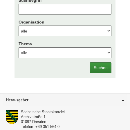
Suchbegriff
Organisation
Thema
Suchen
Footer-
Herausgeber
Bereich
Sächsische Staatskanzlei
Archivstraße 1
01097
Dresden
Telefon:
+49 351 564-0