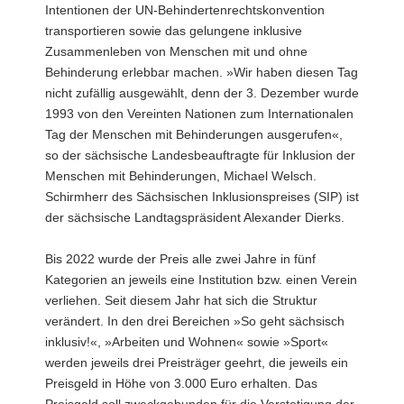
Intentionen der UN-Behindertenrechtskonvention
a
transportieren sowie das gelungene inklusive
v
Zusammenleben von Menschen mit und ohne
i
Behinderung erlebbar machen. »Wir haben diesen Tag
g
nicht zufällig ausgewählt, denn der 3. Dezember wurde
a
1993 von den Vereinten Nationen zum Internationalen
t
Tag der Menschen mit Behinderungen ausgerufen«,
i
so der sächsische Landesbeauftragte für Inklusion der
o
Menschen mit Behinderungen, Michael Welsch.
n
Schirmherr des Sächsischen Inklusionspreises (SIP) ist
der sächsische Landtagspräsident Alexander Dierks.
Bis 2022 wurde der Preis alle zwei Jahre in fünf
Kategorien an jeweils eine Institution bzw. einen Verein
verliehen. Seit diesem Jahr hat sich die Struktur
verändert. In den drei Bereichen »So geht sächsisch
inklusiv!«, »Arbeiten und Wohnen« sowie »Sport«
werden jeweils drei Preisträger geehrt, die jeweils ein
Preisgeld in Höhe von 3.000 Euro erhalten. Das