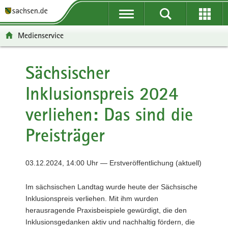
P
P
H
F
o
o
a
o
r
r
u
o
Medienservice
t
t
p
t
a
a
t
e
l
l
i
r
Sächsischer
ü
n
n
-
Inklusionspreis 2024
b
a
h
B
e
v
a
e
verliehen: Das sind die
r
i
l
r
g
g
t
e
Preisträger
r
a
i
e
t
c
i
i
h
03.12.2024, 14:00 Uhr — Erstveröffentlichung (aktuell)
f
o
e
n
Im sächsischen Landtag wurde heute der Sächsische
n
Inklusionspreis verliehen. Mit ihm wurden
d
herausragende Praxisbeispiele gewürdigt, die den
e
Inklusionsgedanken aktiv und nachhaltig fördern, die
N