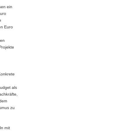
sen ein
Euro
e
en Euro
den
Projekte
Konkrete
budget als
chkräfte,
udem
ismus zu
n mit