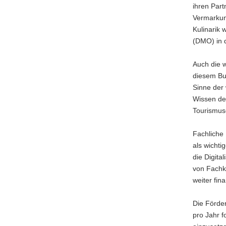
ihren Par
Vermarkung
Kulinarik
(DMO) in 
Auch die w
diesem Bud
Sinne der
Wissen der
Tourismuse
Fachliche
als wicht
die Digita
von Fachkr
weiter fina
Die Förder
pro Jahr f