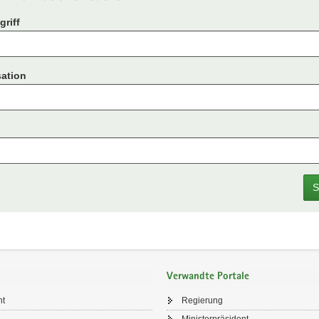
riff
ation
S
Verwandte Portale
ht
Regierung