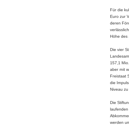
Für die ku
Euro zur V
deren Förd
verlässlic
Höhe des 
Die vier S
Landesamt
157,1 Mio.
aber mit 
Freistaat 
die Impul
Niveau zu 
Die Stiftu
laufenden
Abkommen 
werden uns