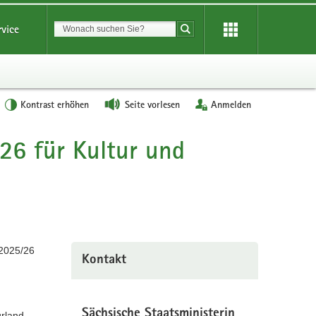
Suchbegriff
rvice
Suche starten
Kontrast erhöhen
Seite vorlesen
Anmelden
/26 für Kultur und
 2025/26
Kontakt
Sächsische Staatsministerin
urland