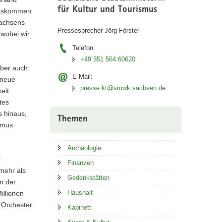
für Kultur und Tourismus
 auskommen
 Sachsens
Pressesprecher Jörg Förster
 wobei wir
Telefon:
+49 351 564 60620
aber auch:
E-Mail:
 neue
presse.kt@smwk.sachsen.de
eit
tes
s hinaus,
Themen
ismus
Archäologie
r
Finanzen
mehr als
Gedenkstätten
m der
Haushalt
illionen
d Orchester
Kabinett