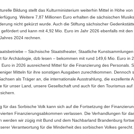
lturelle Bildung stellt das Kulturministerium weiterhin Mittel in Höhe von
erfügung. Weitere 7,87 Millionen Euro erhalten die sächsischen Musik
erung nicht gekürzt wurde. Auch die Stiftung sächsischer Gedenkstätt
h gefördert und kann mit 4,92 Mio. Euro im Jahr 2026 ebenfalls mit den 
Jahres 2024 rechnen.
taatsbetriebe – Sächsische Staatstheater, Staatliche Kunstsammlunge
 für Archäologie, dzb lesen – bekommen mit rund 149,6 Mio. Euro in 
 Euro in 2026 ausreichend Mittel für die Finanzierung des Personals. 
weniger Mitteln für ihre sonstigen Ausgaben zurechtkommen. Dennoch s
Sachsen als Träger an, die internationale Ausstrahlung, die exzellente A
se für unser Land, unsere Gesellschaft und auch für den Tourismus au
sichern.
ng für das Sorbische Volk kann sich auf die Fortsetzung der Finanzier
 vierten Finanzierungsabkommen verlassen. Die Verhandlungen für das
werden wir zügig mit Bund und dem Nachbarland Brandenburg fortse
erer Verantwortung für die Minderheit des sorbischen Volkes gerecht.