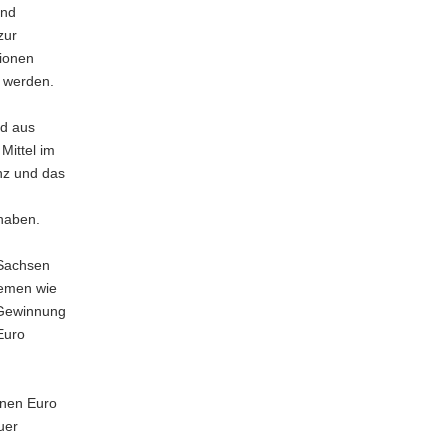
und
zur
tionen
t werden.
rd aus
Mittel im
nz und das
 haben.
 Sachsen
hemen wie
e Gewinnung
Euro
onen Euro
uer