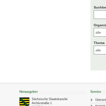
Suchbeg
Organis
Thema
Footer-
Bereich
Herausgeber
Service
Sächsische Staatskanzlei
Übersic
Archivstraße 1