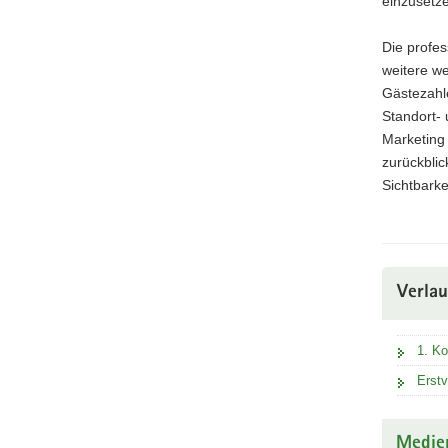
einzusetze
Die profes
weitere we
Gästezahle
Standort- 
Marketing
zurückblic
Sichtbarke
Verla
1. Ko
Erstv
Medie