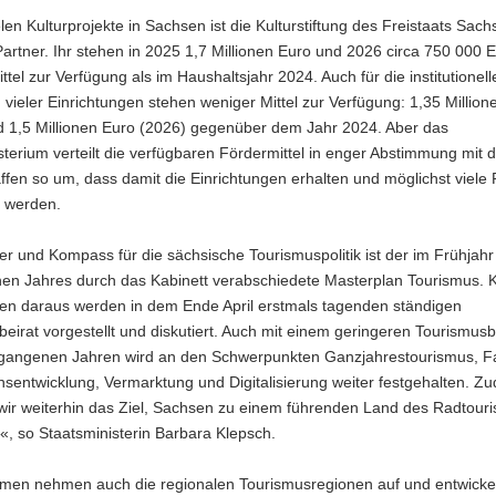
elen Kulturprojekte in Sachsen ist die Kulturstiftung des Freistaats Sach
Partner. Ihr stehen in 2025 1,7 Millionen Euro und 2026 circa 750 000 
ttel zur Verfügung als im Haushaltsjahr 2024. Auch für die institutionell
vieler Einrichtungen stehen weniger Mittel zur Verfügung: 1,35 Million
d 1,5 Millionen Euro (2026) gegenüber dem Jahr 2024. Aber das
sterium verteilt die verfügbaren Fördermittel in enger Abstimmung mit 
ffen so um, dass damit die Einrichtungen erhalten und möglichst viele 
t werden.
 und Kompass für die sächsische Tourismuspolitik ist der im Frühjahr
en Jahres durch das Kabinett verabschiedete Masterplan Tourismus. 
 daraus werden in dem Ende April erstmals tagenden ständigen
eirat vorgestellt und diskutiert. Auch mit einem geringeren Tourismus
rgangenen Jahren wird an den Schwerpunkten Ganzjahrestourismus, Fa
nsentwicklung, Vermarktung und Digitalisierung weiter festgehalten. Z
 wir weiterhin das Ziel, Sachsen zu einem führenden Land des Radtour
«, so Staatsministerin Barbara Klepsch.
men nehmen auch die regionalen Tourismusregionen auf und entwickel