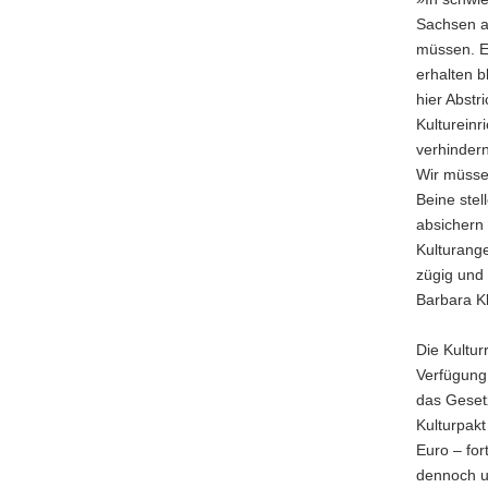
a
Sachsen au
v
müssen. Ers
i
erhalten b
g
hier Abstr
a
Kultureinr
t
verhindern
i
Wir müsse
o
Beine stel
n
absichern 
Kulturange
zügig und 
Barbara K
Die Kultur
Verfügung 
das Geset
Kulturpakt
Euro – for
dennoch un