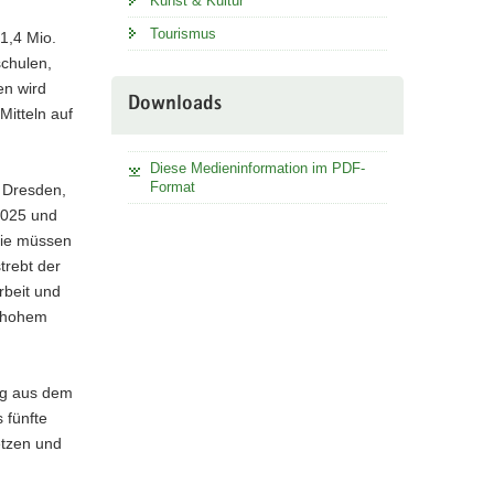
Kunst & Kultur
Tourismus
 1,4 Mio.
schulen,
en wird
Downloads
Mitteln auf
Diese Medieninformation im PDF-
Format
n Dresden,
2025 und
Sie müssen
trebt der
rbeit und
f hohem
ung aus dem
 fünfte
tzen und