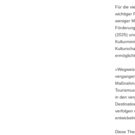
Für die vi
wichtiger 
weniger Mi
Förderung 
(2025) un
Kulturmini
Kulturscha
ermöglich
»Wegweiser
vergangen
Maßnahmen
Tourismusb
in den ve
Destinatio
verfolgen
entwickeln
Diese The