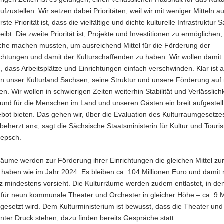
fzustellen. Wir setzen dabei Prioritäten, weil wir mit weniger Mitteln
te Priorität ist, dass die vielfältige und dichte kulturelle Infrastruktur
leibt. Die zweite Priorität ist, Projekte und Investitionen zu ermöglichen,
iche machen mussten, um ausreichend Mittel für die Förderung der
ichtungen und damit der Kulturschaffenden zu haben. Wir wollen damit
, dass Arbeitsplätze und Einrichtungen einfach verschwinden. Klar ist 
n unser Kulturland Sachsen, seine Struktur und unsere Förderung auf
len. Wir wollen in schwierigen Zeiten weiterhin Stabilität und Verlässlichk
und für die Menschen im Land und unseren Gästen ein breit aufgestell
bot bieten. Das gehen wir, über die Evaluation des Kulturraumgesetze
beherzt an«, sagt die Sächsische Staatsministerin für Kultur und Tour
lepsch.
räume werden zur Förderung ihrer Einrichtungen die gleichen Mittel zu
haben wie im Jahr 2024. Es bleiben ca. 104 Millionen Euro und damit 
z mindestens vorsieht. Die Kulturräume werden zudem entlastet, in de
 für neun kommunale Theater und Orchester in gleicher Höhe – ca. 9 M
tgesetzt wird. Dem Kulturministerium ist bewusst, dass die Theater un
ter Druck stehen, dazu finden bereits Gespräche statt.