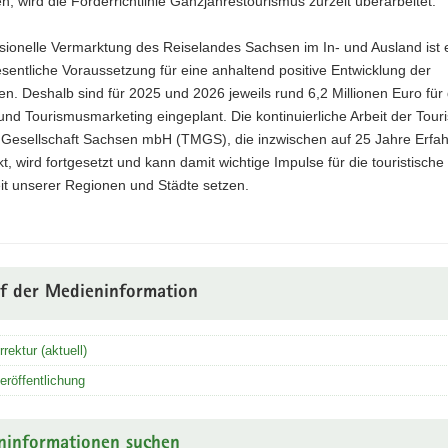
n, wird die Förderrichtlinie Ganzjahrestourismus zurzeit überarbeitet.
sionelle Vermarktung des Reiselandes Sachsen im In- und Ausland ist 
sentliche Voraussetzung für eine anhaltend positive Entwicklung der
n. Deshalb sind für 2025 und 2026 jeweils rund 6,2 Millionen Euro für
und Tourismusmarketing eingeplant. Die kontinuierliche Arbeit der Tou
 Gesellschaft Sachsen mbH (TMGS), die inzwischen auf 25 Jahre Erfa
kt, wird fortgesetzt und kann damit wichtige Impulse für die touristische
it unserer Regionen und Städte setzen.
uf der Medieninformation
rrektur (aktuell)
eröffentlichung
ninformationen suchen