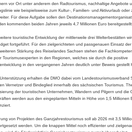
tnern vor Ort unter anderem den Radtourismus, nachhaltige Angebote 
slinie wie beispielsweise zum Kultur-, Familien- und Aktivurlaub oder 
 weiter. Für diese Aufgabe sollen den Destinationsmanagementorganisa
den kommenden beiden Jahren jeweils 4,7 Millionen Euro bereitgestell
eitere touristische Entwicklung der mittlerweile drei Welterbestätten wi
get fortgeführt. Für den zielgerichteten und passgenauen Einsatz der 
 weiteren Stärkung des Reiselandes Sachsen stehen die Fachkompete
 Tourismusexperten in den Regionen, welches sie durch die positive
ntwicklung in den vergangenen Jahren deutlich unter Beweis gestellt
 Unterstützung erhalten die DMO dabei vom Landestourismusverband
igen Vernetzer und Bindeglied innerhalb des sächsischen Tourismus. T
lisierung der touristischen Unternehmen, Wandern und Pilgern und di
äften werden aus den eingeplanten Mitteln in Höhe von 1,5 Millionen 
nziert.
ung von Projekten des Ganzjahrestourismus soll ab 2026 mit 3,5 Milli
ortgesetzt werden. Um die knappen Mittel noch effizienter und zielgena