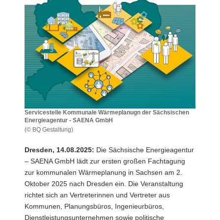
a
v
i
g
a
t
i
o
n
Servicestelle Kommunale Wärmeplanugn der Sächsischen
Energieagentur - SAENA GmbH
(© BQ Gestaltung)
Servicestelle
Kommunale
Dresden, 14.08.2025:
Die Sächsische Energieagentur
Wärmeplanugn
– SAENA GmbH lädt zur ersten großen Fachtagung
der
zur kommunalen Wärmeplanung in Sachsen am 2.
Sächsischen
Oktober 2025 nach Dresden ein. Die Veranstaltung
Energieagentur
-
richtet sich an Vertreterinnen und Vertreter aus
SAENA
Kommunen, Planungsbüros, Ingenieurbüros,
GmbH
Dienstleistungsunternehmen sowie politische