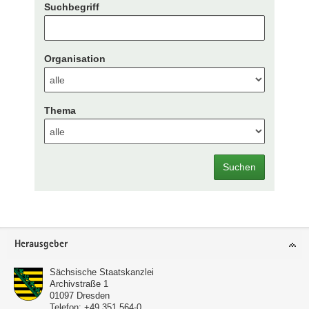
Suchbegriff
Organisation
Thema
Suchen
Footer-
Herausgeber
Bereich
Sächsische Staatskanzlei
Archivstraße 1
01097
Dresden
Telefon:
+49 351 564-0