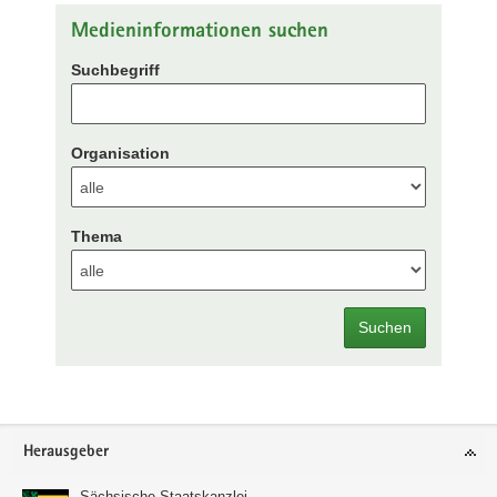
Medieninformationen suchen
Suchbegriff
Organisation
Thema
Suchen
Footer-
Herausgeber
Bereich
Sächsische Staatskanzlei