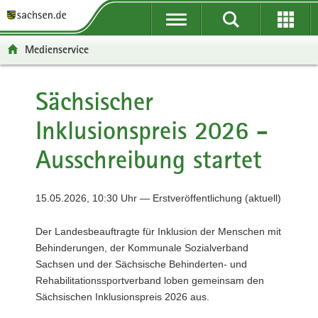
P
P
H
F
o
o
a
o
r
r
u
o
Medienservice
t
t
p
t
a
a
t
e
l
l
i
r
Sächsischer
ü
n
n
-
Inklusionspreis 2026 -
b
a
h
B
e
v
a
e
Ausschreibung startet
r
i
l
r
g
g
t
e
r
a
i
15.05.2026, 10:30 Uhr — Erstveröffentlichung (aktuell)
e
t
c
i
i
h
Der Landesbeauftragte für Inklusion der Menschen mit
f
o
Behinderungen, der Kommunale Sozialverband
e
n
Sachsen und der Sächsische Behinderten- und
n
Rehabilitationssportverband loben gemeinsam den
d
Sächsischen Inklusionspreis 2026 aus.
e
N