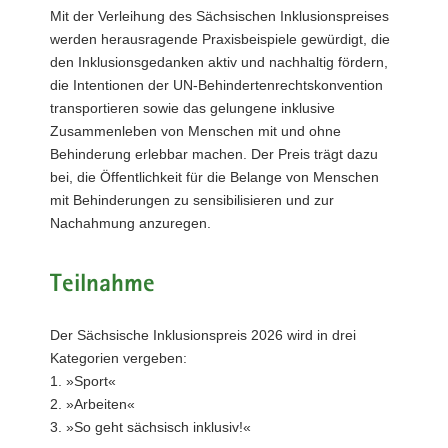
Mit der Verleihung des Sächsischen Inklusionspreises
a
werden herausragende Praxisbeispiele gewürdigt, die
v
den Inklusionsgedanken aktiv und nachhaltig fördern,
i
die Intentionen der UN-Behindertenrechtskonvention
g
transportieren sowie das gelungene inklusive
a
Zusammenleben von Menschen mit und ohne
t
Behinderung erlebbar machen. Der Preis trägt dazu
i
bei, die Öffentlichkeit für die Belange von Menschen
o
mit Behinderungen zu sensibilisieren und zur
n
Nachahmung anzuregen.
Teilnahme
Der Sächsische Inklusionspreis 2026 wird in drei
Kategorien vergeben:
1. »Sport«
2. »Arbeiten«
3. »So geht sächsisch inklusiv!«